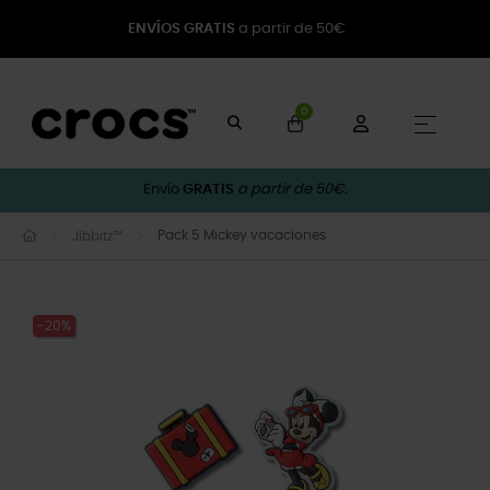
ENVÍOS GRATIS
a partir de 50€
0
Naveg
☰
Envío
GRATIS
a partir de 50€.
Pack 5 Mickey vacaciones
Jibbitz™
-20%