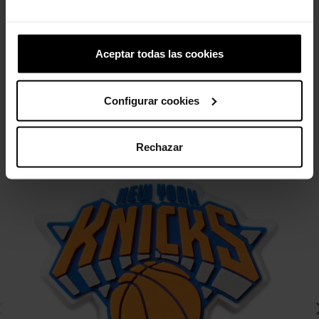
Emilio Snoopy
Unicornio femenino
4,99 €
3,99 €
4,99 €
3,99 €
Aceptar todas las cookies
4 otros productos de la misma
Configurar cookies
categoría:
Rechazar
-20%