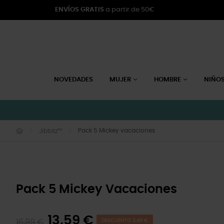
ENVÍOS GRATIS
a partir de 50€
NOVEDADES
MUJER
HOMBRE
NIÑO
Pack 5 Mickey vacaciones
Jibbitz™
Pack 5 Mickey Vacaciones
13,59 €
16,99 €
DESCUENTO 3,40 €