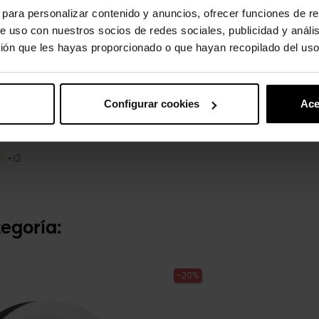
s para personalizar contenido y anuncios, ofrecer funciones de re
e uso con nuestros socios de redes sociales, publicidad y análi
ión que les hayas proporcionado o que hayan recopilado del uso
Configurar cookies
Ace
x Echo Wave U
Emilio Snoopy
2 €
4,99 €
3,99 €
+12
egoría:
-20%