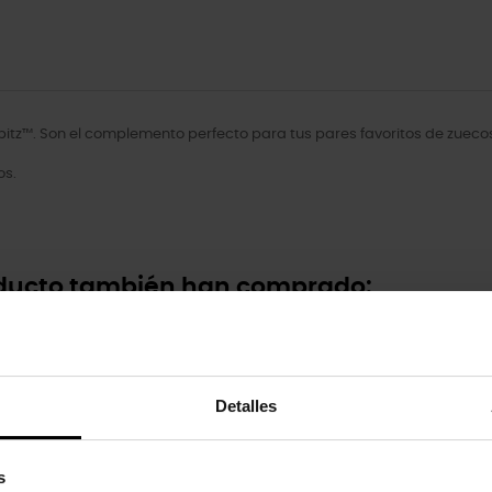
itz™. Son el complemento perfecto para tus pares favoritos de zuecos
os.
oducto también han comprado:
-20%
Detalles
s