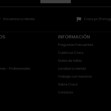
Encuentra tu tienda
Crocs.pt (Portug
OS
INFORMACIÓN
Preguntas Frecuentes
Cuida tus Crocs
Guías de tallas
ios - Profesionales
Localiza tu tienda
Trabaja con nosotros
Sobre Crocs
Contacto