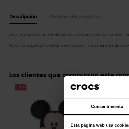
Descripción
Detalles del producto
Dale un toque de personalidad a tus zapatos con los charms Jibb
No son un juguete. No están destinados a niños menores de 3 añ
Los clientes que compraron este pr
-20%
-20%
Consentimiento
Esta página web usa cookie