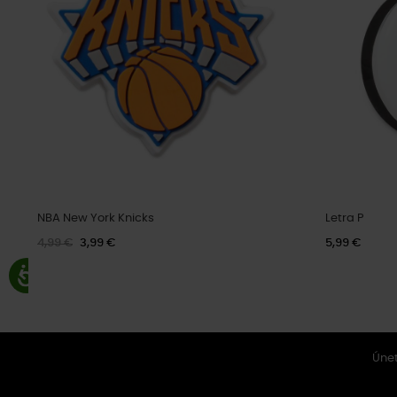
NBA New York Knicks
Letra P
4,99 €
3,99 €
5,99 €
Únet