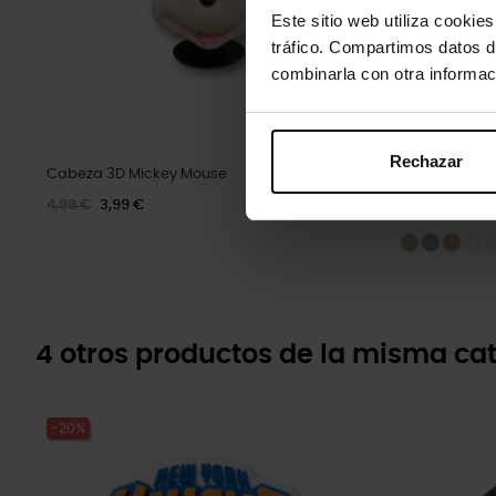
Este sitio web utiliza cookie
tráfico. Compartimos datos d
combinarla con otra informac
Rechazar
Cabeza 3D Mickey Mouse
Zuecos unise
4,99 €
3,99 €
79,90 €
63,9
4 otros productos de la misma cat
-20%