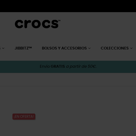
S
JIBBITZ™
BOLSOS Y ACCESORIOS
COLECCIONES
Envío
GRATIS
a partir de 50€.
¡EN OFERTA!