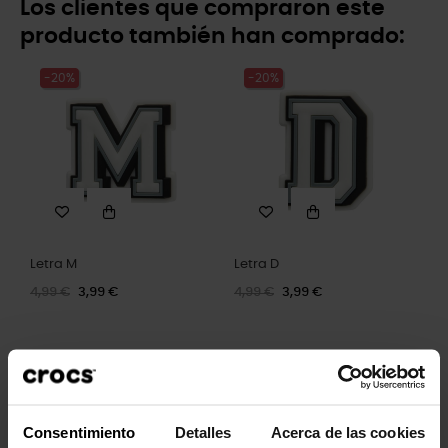
Los clientes que compraron este
producto también han comprado:
-20%
-20%
Letra M
Letra D
4,99 €
3,99 €
4,99 €
3,99 €
-20%
-20%
Consentimiento
Detalles
Acerca de las cookies