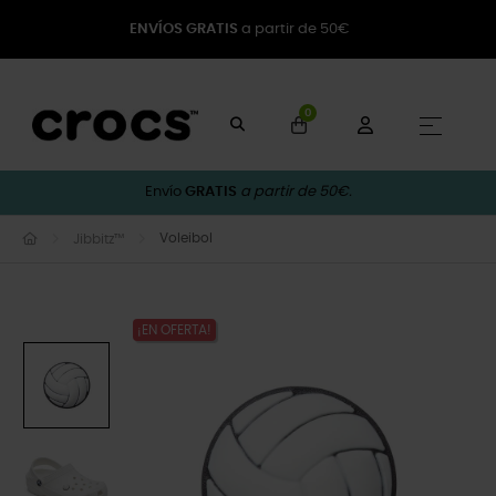
ENVÍOS GRATIS
a partir de 50€
0
Naveg
☰
Envío
GRATIS
a partir de 50€.
Voleibol
Jibbitz™
¡EN OFERTA!