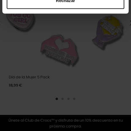
Rechazar
Día de la Mujer 5 Pack
18,99 €
Únete al Club de Crocs™ y disfruta de un 10% descuento en tu
próxima compra.