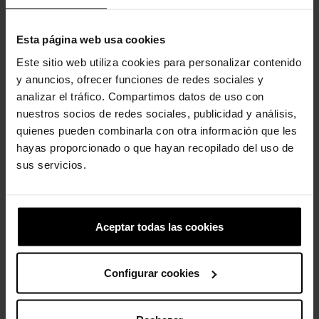
Esta página web usa cookies
Este sitio web utiliza cookies para personalizar contenido
Pez estrella
Zuecos de niños Pikachu...
y anuncios, ofrecer funciones de redes sociales y
5,99 €
4,79 €
59,90 €
47,92 €
analizar el tráfico. Compartimos datos de uso con
nuestros socios de redes sociales, publicidad y análisis,
quienes pueden combinarla con otra información que les
hayas proporcionado o que hayan recopilado del uso de
4 otros productos de la misma
sus servicios.
categoría:
Aceptar todas las cookies
Configurar cookies