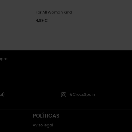
For All Woman Kind
4,99 €
mpra.
al)
#CrocsSpain
POLÍTICAS
Aviso legal