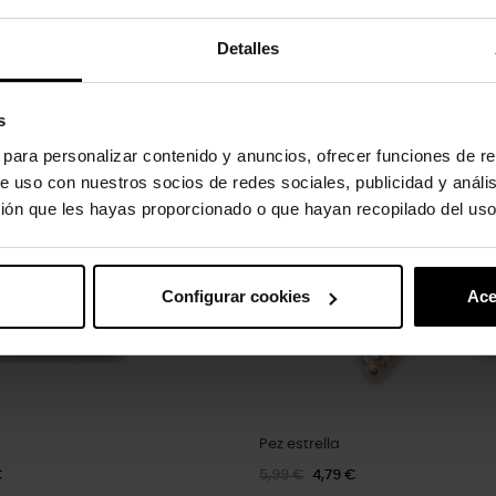
Detalles
oducto también han comprado:
-20%
s
s para personalizar contenido y anuncios, ofrecer funciones de re
e uso con nuestros socios de redes sociales, publicidad y análi
ión que les hayas proporcionado o que hayan recopilado del uso
Configurar cookies
Ace
Pez estrella
€
5,99 €
4,79 €