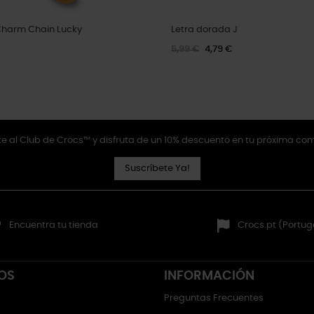
Charm Chain Lucky
Letra dorada J
5,99 €
4,79 €
e al Club de Crocs™ y disfruta de un 10% descuento en tu próxima co
Suscríbete Ya!
Encuentra tu tienda
Crocs.pt (Portug
OS
INFORMACIÓN
Preguntas Frecuentes