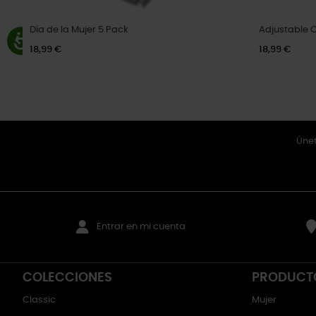
Día de la Mujer 5 Pack
Adjustable 
18,99 €
18,99 €
Únet
Entrar en mi cuenta
COLECCIONES
PRODUCT
Classic
Mujer