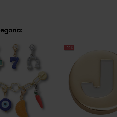
egoría:
-20%