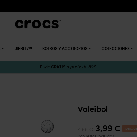
S
JIBBITZ™
BOLSOS Y ACCESORIOS
COLECCIONES
Envío
GRATIS
a partir de 50€.
Voleibol
3,99 €
4,99 €
DESCUE
Impuestos incluidos