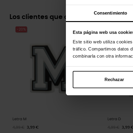
Consentimiento
Los clientes que compraron este pr
-20%
-20%
Esta página web usa cookie
Este sitio web utiliza cookie
tráfico. Compartimos datos d
combinarla con otra informac
Rechazar
Letra M
Letra D
4,99 €
3,99 €
4,99 €
3,99 