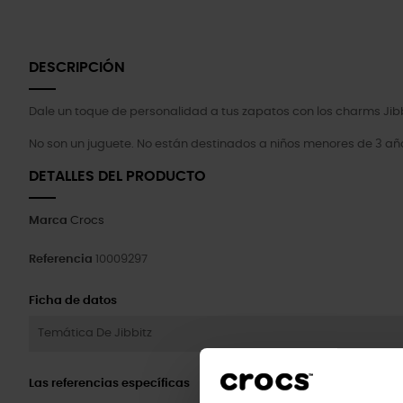
DESCRIPCIÓN
Dale un toque de personalidad a tus zapatos con los charms Jibb
No son un juguete. No están destinados a niños menores de 3 añ
DETALLES DEL PRODUCTO
Marca
Crocs
Referencia
10009297
Ficha de datos
Temática De Jibbitz
Las referencias específicas