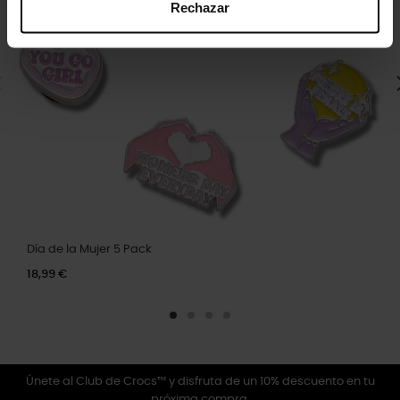
Rechazar
Día de la Mujer 5 Pack
18,99 €
Únete al Club de Crocs™ y disfruta de un 10% descuento en tu
próxima compra.