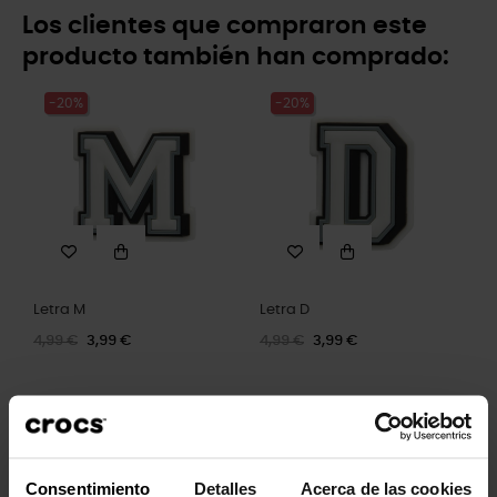
Los clientes que compraron este
producto también han comprado:
-20%
-20%
Letra M
Letra D
4,99 €
3,99 €
4,99 €
3,99 €
-20%
-20%
Consentimiento
Detalles
Acerca de las cookies