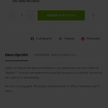
Ver guía de tallas
AÑADIR A LA CESTA
Compartir
Tuitear
Pinterest
Descripción
Detalles del producto
Dale un toque de personalidad a tus zapatos con los charms
Jibbitz™. Son el complemento perfecto para tus pares favoritos
de zuecos y sandalias.
No son un juguete. No están destinados a niños menores de 3
años.