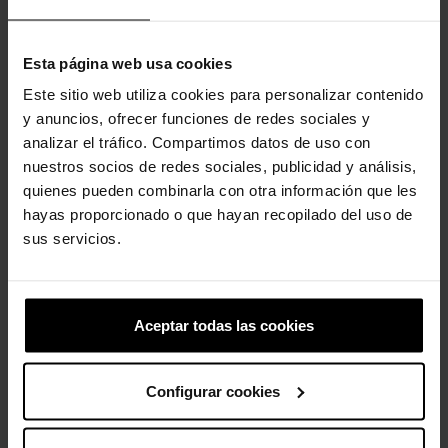
Esta página web usa cookies
Este sitio web utiliza cookies para personalizar contenido
y anuncios, ofrecer funciones de redes sociales y
Pez estrella
Zuecos de niños Pikachu...
analizar el tráfico. Compartimos datos de uso con
5,99 €
4,79 €
59,90 €
47,92 €
nuestros socios de redes sociales, publicidad y análisis,
quienes pueden combinarla con otra información que les
hayas proporcionado o que hayan recopilado del uso de
4 otros productos de la misma
sus servicios.
categoría:
Aceptar todas las cookies
Configurar cookies