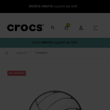
ENVÍOS GRATIS
a partir de 50€
0
Naveg
☰
Envío
GRATIS
a partir de 50€.
Voleibol
Jibbitz™
¡EN OFERTA!