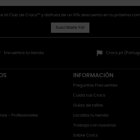
e al Club de Crocs™ y disfruta de un 10% descuento en tu próxima co
Suscríbete Ya!
Encuentra tu tienda
Crocs.pt (Portug
OS
INFORMACIÓN
Preguntas Frecuentes
Cuida tus Crocs
Guías de tallas
ios - Profesionales
Localiza tu tienda
Trabaja con nosotros
Sobre Crocs