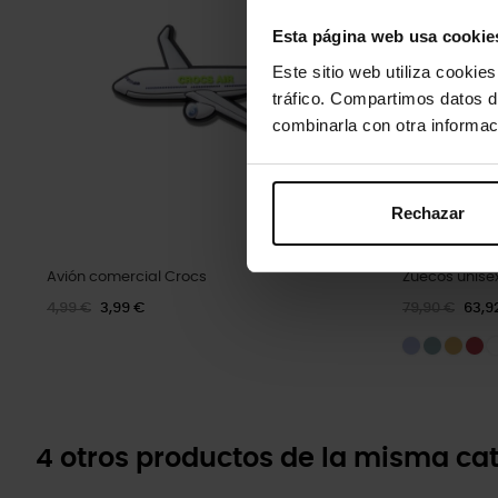
Esta página web usa cookie
Este sitio web utiliza cookie
tráfico. Compartimos datos d
combinarla con otra informac
Rechazar
Avión comercial Crocs
Zuecos unise
4,99 €
3,99 €
79,90 €
63,9
4 otros productos de la misma cat