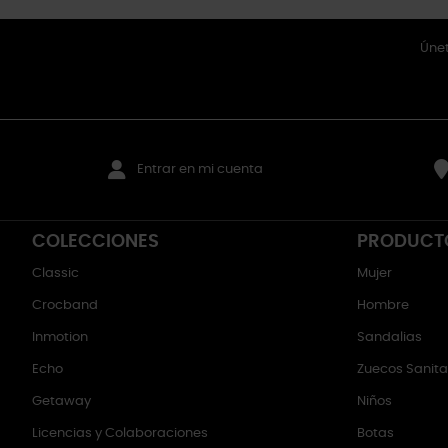
Únet
Entrar en mi cuenta
COLECCIONES
PRODUCT
Classic
Mujer
Crocband
Hombre
Inmotion
Sandalias
Echo
Zuecos Sanitar
Getaway
Niños
Licencias y Colaboraciones
Botas