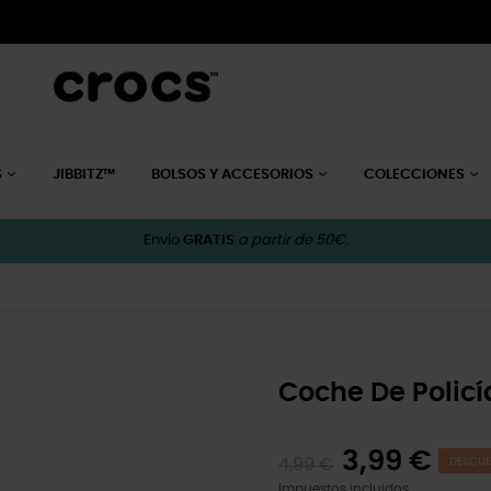
S
JIBBITZ™
BOLSOS Y ACCESORIOS
COLECCIONES
Envío
GRATIS
a partir de 50€.
Coche De Policí
3,99 €
4,99 €
DESCUE
Impuestos incluidos