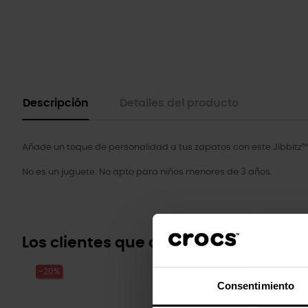
Descripción
Detalles del producto
Añade un toque de personalidad a tus zapatos con este Jibbitz™
No es un juguete. No apto para niños menores de 3 años.
Los clientes que compraron este pr
-20%
-20%
Consentimiento