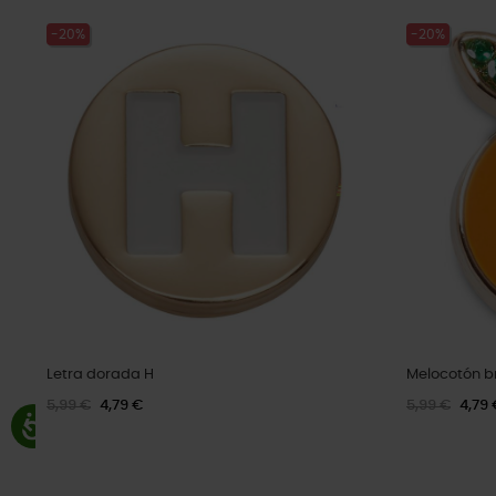
-20%
-20%
Letra dorada H
Melocotón br
5,99 €
4,79 €
5,99 €
4,79 