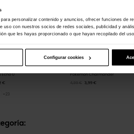
s
s para personalizar contenido y anuncios, ofrecer funciones de re
e uso con nuestros socios de redes sociales, publicidad y análi
ión que les hayas proporcionado o que hayan recopilado del uso
Configurar cookies
Ace
x Echo U
Pokemon Charmander
2 €
4,99 €
3,99 €
+23
egoría: