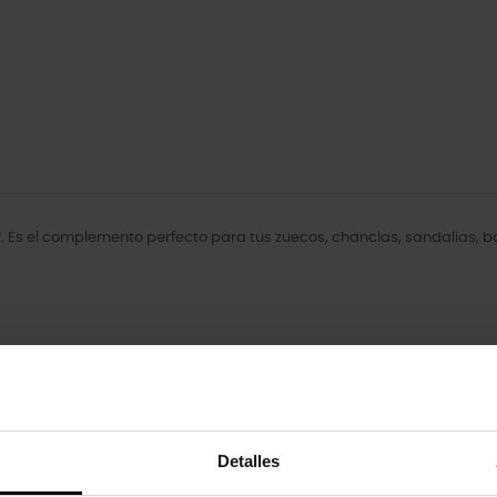
. Es el complemento perfecto para tus zuecos, chanclas, sandalias, 
oducto también han comprado:
-20%
Detalles