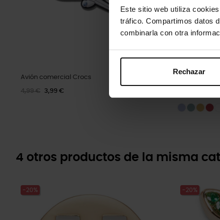
Este sitio web utiliza cookie
tráfico. Compartimos datos d
combinarla con otra informac
Rechazar
Avión comercial Crocs
Zuecos unise
4,99 €
3,99 €
79,90 €
63,9
4 otros productos de la misma cat
-20%
-20%