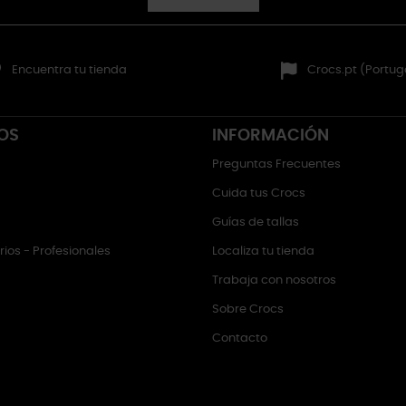
Encuentra tu tienda
Crocs.pt (Portug
OS
INFORMACIÓN
Preguntas Frecuentes
Cuida tus Crocs
Guías de tallas
ios - Profesionales
Localiza tu tienda
Trabaja con nosotros
Sobre Crocs
Contacto