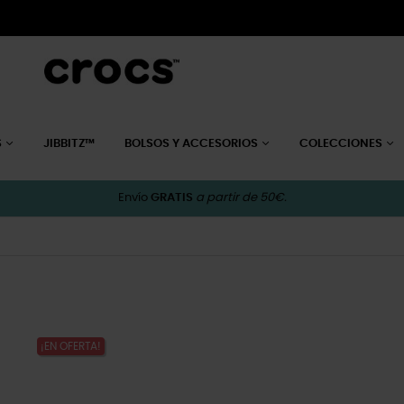
S
JIBBITZ™
BOLSOS Y ACCESORIOS
COLECCIONES
Envío
GRATIS
a partir de 50€.
¡EN OFERTA!