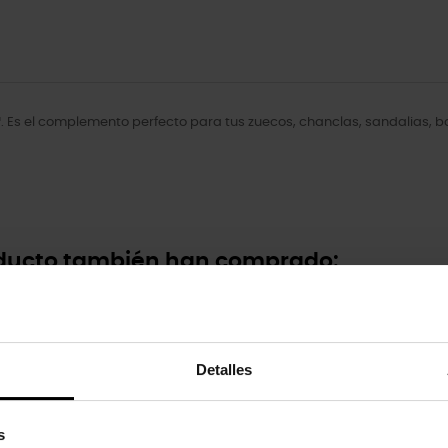
. Es el complemento perfecto para tus zuecos, chanclas, sandalias, 
oducto también han comprado:
-20%
Detalles
s