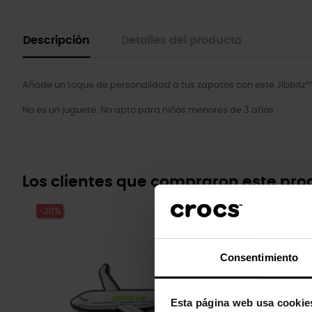
Descripción
Detalles del producto
Añade un toque de personalidad a tus zapatos con este Jibbitz™
No es un juguete. No apto para niños menores de 3 años.
Los clientes que compraron este pr
-20%
-20%
Consentimiento
Esta página web usa cookie