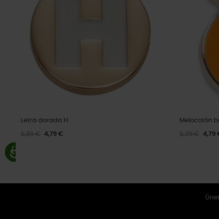
Letra dorada H
Melocotón br
5,99 €
4,79 €
5,99 €
4,79 
Únet