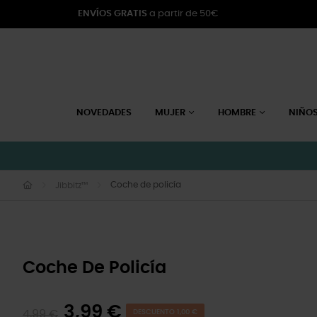
ENVÍOS GRATIS
a partir de 50€
NOVEDADES
MUJER
HOMBRE
NIÑO
Coche de policía
Jibbitz™
Coche De Policía
3,99 €
4,99 €
DESCUENTO 1,00 €