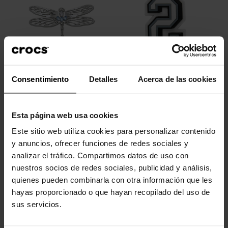
Consentimiento
Detalles
Acerca de las cookies
Libélula plateada
Número 2
5,99 €
4,79 €
4,99 €
3,99 €
Esta página web usa cookies
Este sitio web utiliza cookies para personalizar contenido
-20%
-20%
y anuncios, ofrecer funciones de redes sociales y
analizar el tráfico. Compartimos datos de uso con
nuestros socios de redes sociales, publicidad y análisis,
quienes pueden combinarla con otra información que les
hayas proporcionado o que hayan recopilado del uso de
sus servicios.
Rayo McQueen Pixar
Baloncesto