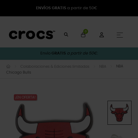
ENVÍOS GRATIS
a partir de 50€
0
Naveg
☰
Envío
GRATIS
a partir de 50€.
NBA
Colaboraciones & Ediciones limitadas
NBA
Chicago Bulls
¡EN OFERTA!