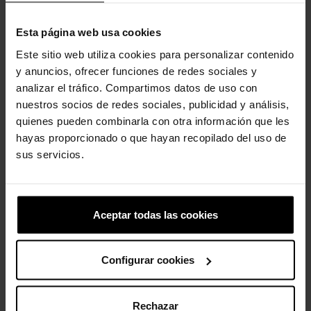
Esta página web usa cookies
Este sitio web utiliza cookies para personalizar contenido
y anuncios, ofrecer funciones de redes sociales y
analizar el tráfico. Compartimos datos de uso con
Zuecos con plataforma de...
Zuecos de mujer Caged W
nuestros socios de redes sociales, publicidad y análisis,
94,90 €
75,92 €
99,90 €
79,92 €
quienes pueden combinarla con otra información que les
hayas proporcionado o que hayan recopilado del uso de
sus servicios.
-20%
-20%
Aceptar todas las cookies
Configurar cookies
Gusano de gelatina
Minnie Mouse 3D
Rechazar
5,99 €
4,79 €
4,99 €
3,99 €