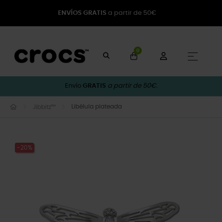
ENVÍOS GRATIS
a partir de 50€
0
Naveg
☰
Envío
GRATIS
a partir de 50€.
Libélula plateada
Jibbitz™
-20%