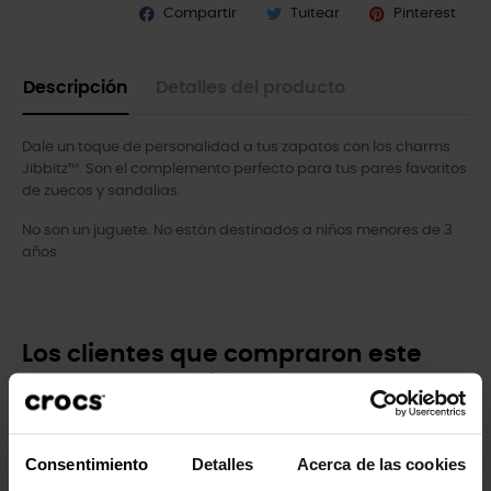
Compartir
Tuitear
Pinterest
Descripción
Detalles del producto
Dale un toque de personalidad a tus zapatos con los charms
Jibbitz™. Son el complemento perfecto para tus pares favoritos
de zuecos y sandalias.
No son un juguete. No están destinados a niños menores de 3
años.
Los clientes que compraron este
producto también han comprado:
-20%
-20%
Consentimiento
Detalles
Acerca de las cookies