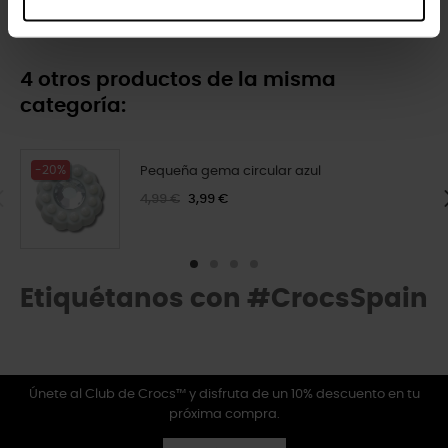
4 otros productos de la misma
categoría:
-20%
Pequeña gema circular azul
4,99 €
3,99 €
Etiquétanos con #CrocsSpain
Únete al Club de Crocs™ y disfruta de un 10% descuento en tu
próxima compra.