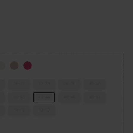
k
Bone
Quartz
Dragon Fruit
36-37
37-38
38-39
39-40
42-43
43-44
45-46
46-47
51-52
52-53