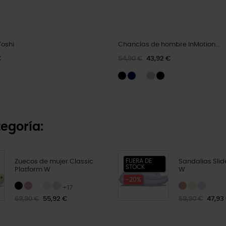
Yoshi
Chanclas de hombre InMotion...
€
54,90 €
43,92 €
egoría:
FUERA DE
Zuecos de mujer Classic
Sandalias Slid
STOCK
Platform W
W
-20%
+17
69,90 €
55,92 €
59,90 €
47,93