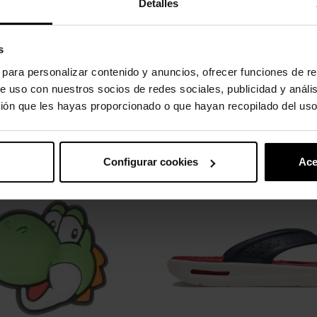
Detalles
alón.
s
d en 360 grados.
s para personalizar contenido y anuncios, ofrecer funciones de re
e uso con nuestros socios de redes sociales, publicidad y análi
ión que les hayas proporcionado o que hayan recopilado del uso
oducto también han comprado:
Configurar cookies
Ace
-20%