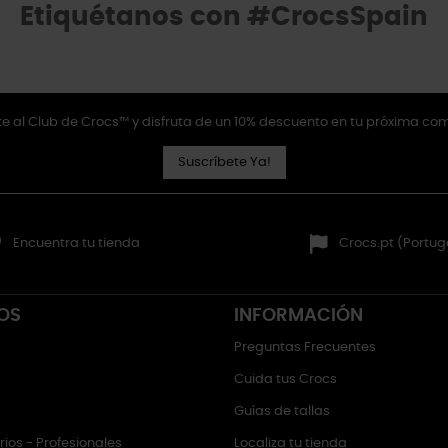
Etiquétanos con #CrocsSpain
e al Club de Crocs™ y disfruta de un 10% descuento en tu próxima co
Suscríbete Ya!
Encuentra tu tienda
Crocs.pt (Portug
OS
INFORMACIÓN
Preguntas Frecuentes
Cuida tus Crocs
Guías de tallas
ios - Profesionales
Localiza tu tienda