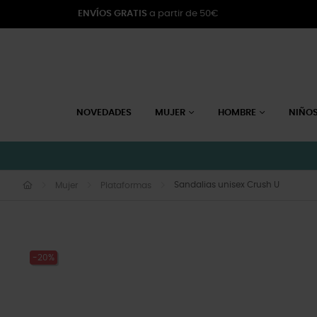
ENVÍOS GRATIS
a partir de 50€
NOVEDADES
MUJER
HOMBRE
NIÑO
Sandalias unisex Crush U
Mujer
Plataformas
-20%