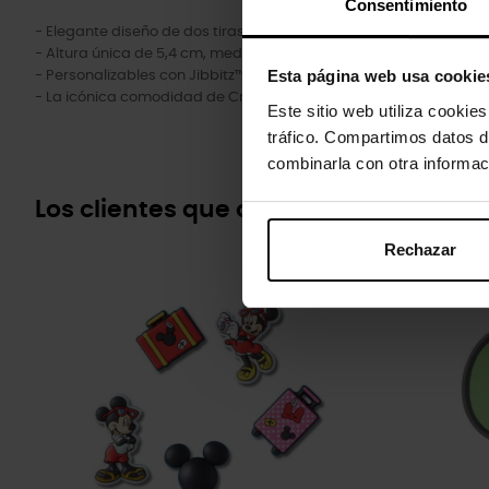
Consentimiento
- Elegante diseño de dos tiras.
- Altura única de 5,4 cm, medida desde el suelo hasta el reposat
Esta página web usa cookie
- Personalizables con Jibbitz™.
- La icónica comodidad de Crocs™: ligeras. Flexibles. Comodida
Este sitio web utiliza cookie
tráfico. Compartimos datos d
combinarla con otra informac
Los clientes que compraron este pr
Rechazar
-20%