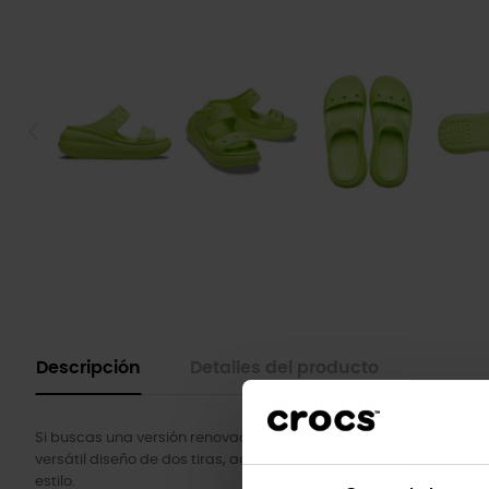
Descripción
Detalles del producto
Si buscas una versión renovada de tu sandalia favorita, no te pi
versátil diseño de dos tiras, además de orificios para Jibbitz™ 
estilo.