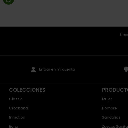
Únet
Entrar en mi cuenta
COLECCIONES
PRODUCT
Classic
Mujer
Crocband
Hombre
Inmotion
Sandalias
Echo
Zuecos Sanitar