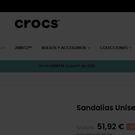
S
JIBBITZ™
BOLSOS Y ACCESORIOS
COLECCIONES
Envío
GRATIS
a partir de 50€.
Sandalias Unis
51,92 €
64,90 €
DES
Impuestos incluidos