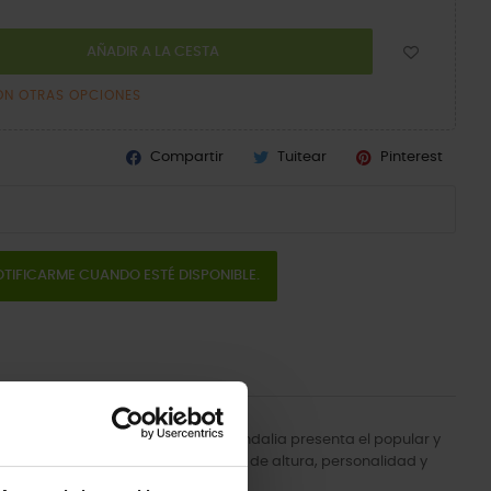
AÑADIR A LA CESTA
ON OTRAS OPCIONES
Compartir
Tuitear
Pinterest
TIFICARME CUANDO ESTÉ DISPONIBLE.
atrevido, esta nueva y dinámica sandalia presenta el popular y
 tanto te gusta, con un toque extra de altura, personalidad y