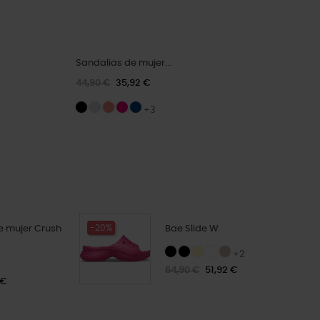
Sandalias de mujer...
44,90 €
35,92 €
+3
-20%
e mujer Crush
Bae Slide W
+2
64,90 €
51,92 €
 €