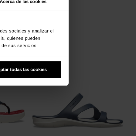
Acerca de las cookies
des sociales y analizar el
sis, quienes pueden
 de sus servicios.
ptar todas las cookies
-20%