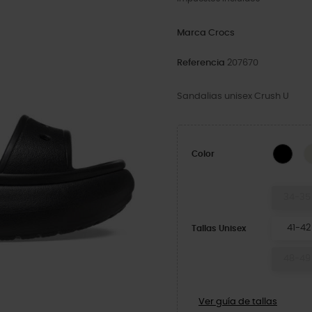
Marca
Crocs
Referencia
207670
Sandalias unisex Crush U
Blac
Color
34-35
41-42
Tallas Unisex
48-49
Ver guía de tallas