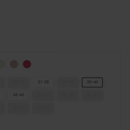
Bone
Quartz
Dragon Fruit
k
36-37
37-38
38-39
39-40
42-43
43-44
45-46
46-47
51-52
52-53