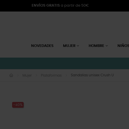
ENVÍOS GRATIS
a partir de 50€
NOVEDADES
MUJER
HOMBRE
NIÑO
Sandalias unisex Crush U
Mujer
Plataformas
-40%