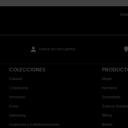
Únet
Entrar en mi cuenta
COLECCIONES
PRODUCT
Classic
Mujer
Crocband
Hombre
Inmotion
Sandalias
Echo
Zuecos Sanitar
Getaway
Niños
Licencias y Colaboraciones
Botas