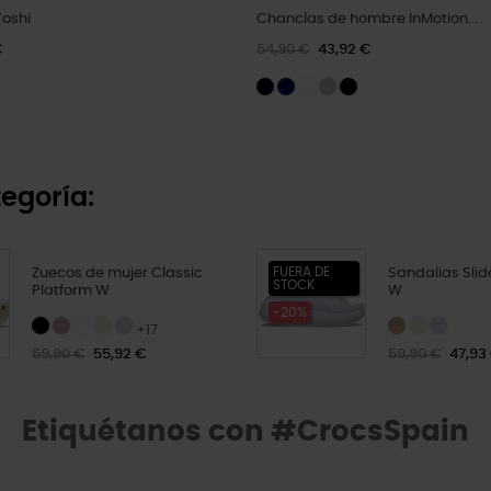
Yoshi
Chanclas de hombre InMotion...
€
54,90 €
43,92 €
egoría:
FUERA DE
Zuecos de mujer Classic
Sandalias Slid
STOCK
Platform W
W
-20%
+17
69,90 €
55,92 €
59,90 €
47,93
Etiquétanos con #CrocsSpain