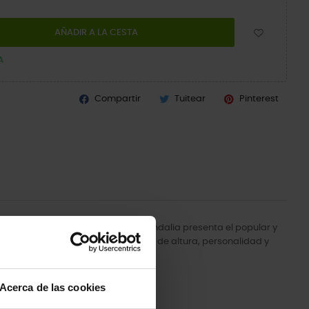
AÑADIR A LA CESTA
A
Compartir
Tuitear
Pinterest
atrevido, esta nueva y dinámica sandalia presenta el popular y
 tanto te gusta, con un toque extra de altura, personalidad y
Acerca de las cookies