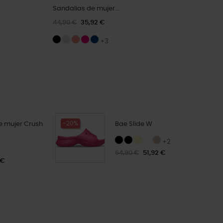
Sandalias de mujer...
44,90 €
35,92 €
+3
-20%
e mujer Crush
Bae Slide W
+2
64,90 €
51,92 €
 €