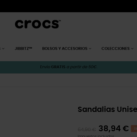
S
JIBBITZ™
BOLSOS Y ACCESORIOS
COLECCIONES
Envío
GRATIS
a partir de 50€.
Sandalias Unis
38,94 €
64,90 €
D
Impuestos incluidos