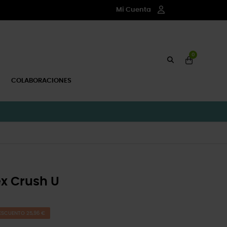
Mi Cuenta
0
COLABORACIONES
ex Crush U
ESCUENTO 25,96 €