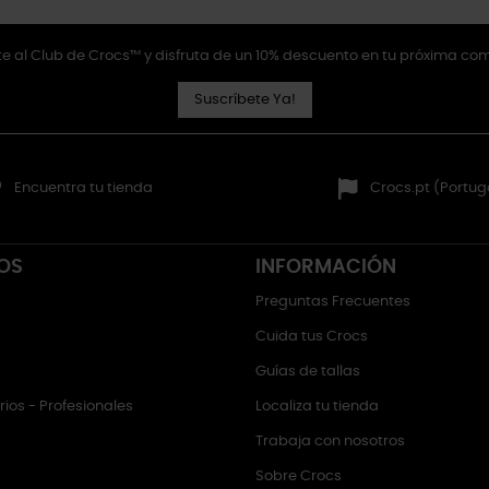
e al Club de Crocs™ y disfruta de un 10% descuento en tu próxima co
Suscríbete Ya!
Encuentra tu tienda
Crocs.pt (Portug
OS
INFORMACIÓN
Preguntas Frecuentes
Cuida tus Crocs
Guías de tallas
ios - Profesionales
Localiza tu tienda
Trabaja con nosotros
Sobre Crocs