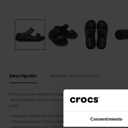
Descripción
Detalles del producto
Si buscas una versión renovada de tu sandalia favorita, no te pi
versátil diseño de dos tiras, además de orificios para Jibbitz™ 
estilo.
- Elegante diseño de dos tiras.
Consentimiento
- Altura única de 5,4 cm, medida desde el suelo hasta el reposat
- Personalizables con Jibbitz™.