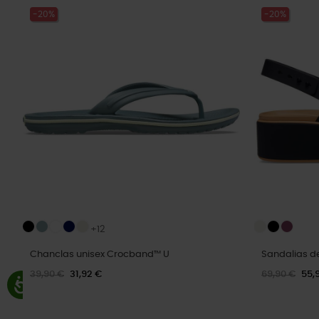
-20%
-20%
+12
Chanclas unisex Crocband™ U
Sandalias d
39,90 €
31,92 €
69,90 €
55,