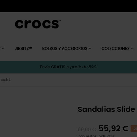
S
JIBBITZ™
BOLSOS Y ACCESORIOS
COLECCIONES
Envío
GRATIS
a partir de 50€.
Check U
Sandalias Slide
55,92 €
69,90 €
D
Impuestos incluidos