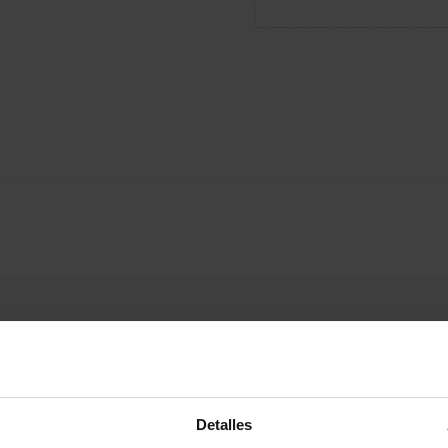
oducto también han comprado:
-20%
Detalles