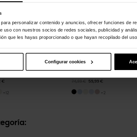
s
s para personalizar contenido y anuncios, ofrecer funciones de re
e uso con nuestros socios de redes sociales, publicidad y análi
ión que les hayas proporcionado o que hayan recopilado del uso
Configurar cookies
Ace
isex Crocband™ U
Zuecos de mujer Classic...
2 €
74,99 €
59,99 €
+12
+2
egoría: