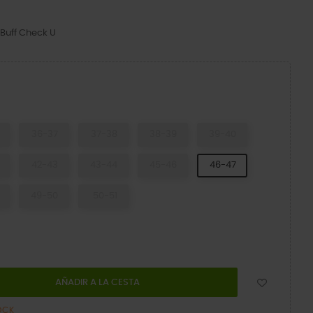
 Buff Check U
k
36-37
37-38
38-39
39-40
42-43
43-44
45-46
46-47
49-50
50-51
AÑADIR A LA CESTA
OCK