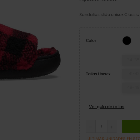
Sandalias slide unisex Classic
Blac
Color
34-35
41-42
Tallas Unisex
48-49
Ver guía de tallas
ÚLTIMAS UNIDADES EN ST