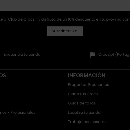
e al Club de Crocs™ y disfruta de un 10% descuento en tu próxima co
Suscríbete Ya!
Encuentra tu tienda
Crocs.pt (Portug
OS
INFORMACIÓN
Preguntas Frecuentes
Cuida tus Crocs
Guías de tallas
ios - Profesionales
Localiza tu tienda
Trabaja con nosotros