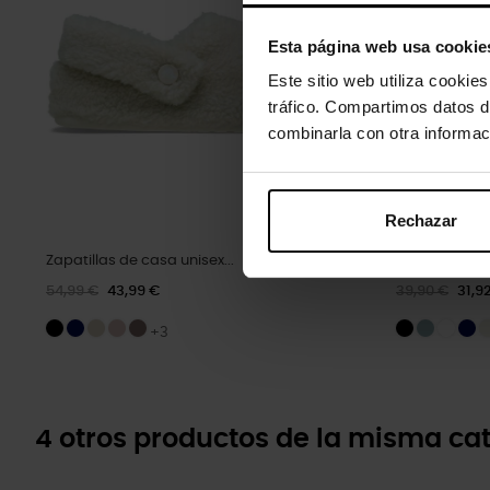
Esta página web usa cookie
Este sitio web utiliza cookie
tráfico. Compartimos datos d
combinarla con otra informac
Rechazar
Zapatillas de casa unisex...
Chanclas un
54,99 €
43,99 €
39,90 €
31,9
+3
4 otros productos de la misma cat