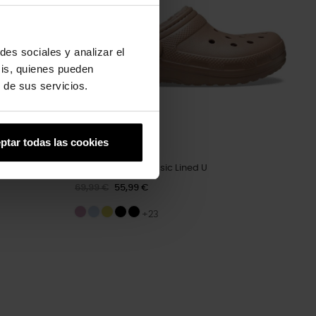
des sociales y analizar el
sis, quienes pueden
 de sus servicios.
ptar todas las cookies
Zuecos unisex Classic Lined U
69,99 €
55,99 €
+23