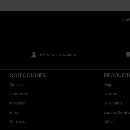
Únet
Entrar en mi cuenta
COLECCIONES
PRODUCT
Classic
Mujer
Crocband
Hombre
Inmotion
Sandalias
Echo
Zuecos Sanitar
Getaway
Niños