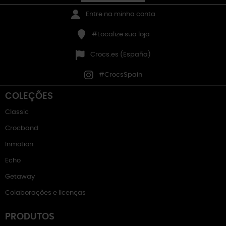
Entre na minha conta
#Localize sua loja
Crocs.es (España)
#CrocsSpain
COLEÇÕES
Classic
Crocband
Inmotion
Echo
Getaway
Colaborações e licenças
PRODUTOS