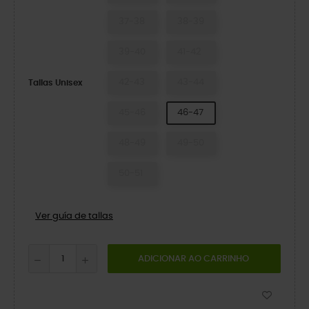
37-38
38-39
39-40
41-42
42-43
43-44
Tallas Unisex
45-46
46-47
48-49
49-50
50-51
Ver guía de tallas
ADICIONAR AO CARRINHO