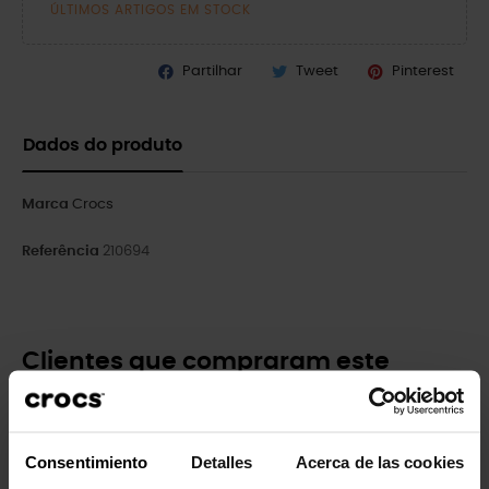
ÚLTIMOS ARTIGOS EM STOCK
Partilhar
Tweet
Pinterest
Dados do produto
Marca
Crocs
Referência
210694
Clientes que compraram este
produto também compraram:
-20%
-20%
Consentimiento
Detalles
Acerca de las cookies