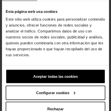
Esta página web usa cookies
Este sitio web utiliza cookies para personalizar contenido
y anuncios, ofrecer funciones de redes sociales y
analizar el tráfico. Compartimos datos de uso con
Chinelos de casa clássicos...
Socas para mulher Classic...
nuestros socios de redes sociales, publicidad y análisis,
54,99 €
43,99 €
74,99 €
59,99 €
quienes pueden combinarla con otra información que les
hayas proporcionado o que hayan recopilado del uso de
sus servicios.
-20%
-30%
Aceptar todas las cookies
Configurar cookies
Tamancos clássicos
Tênis unissex Mellow Ease U
Rechazar
unissex...