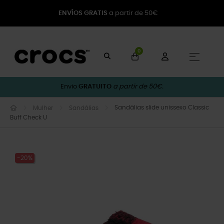
ENVÍOS GRATIS
a partir de 50€
0
Toggle
☰
Envio
GRATUITO
a partir de 50€.
Sandálias slide unissexo Classic
Mulher
Sandálias
Buff Check U
-20%