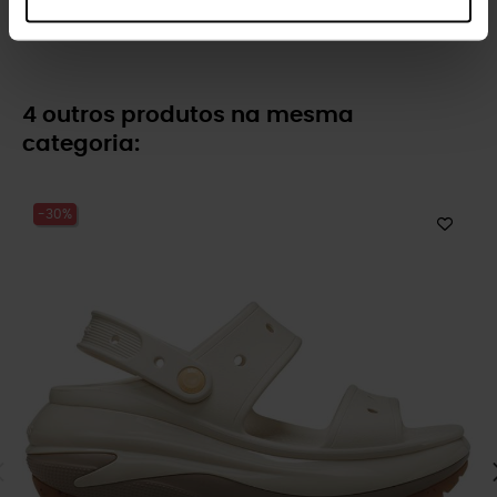
79,99 €
55,93 €
69,99 €
55,99 €
4 outros produtos na mesma
categoria:
-30%