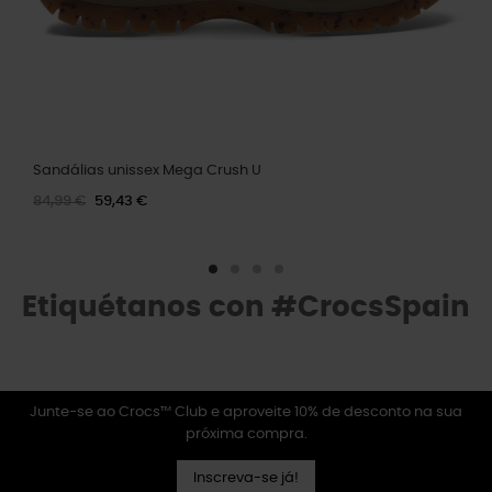
Sandálias unissex Mega Crush U
84,99 €
59,43 €
Etiquétanos con #CrocsSpain
Junte-se ao Crocs™ Club e aproveite 10% de desconto na sua
próxima compra.
Inscreva-se já!