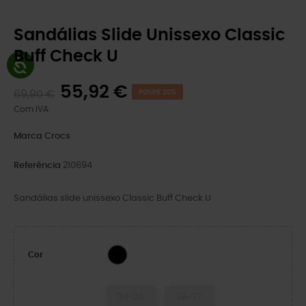
Sandálias Slide Unissexo Classic
Buff Check U
55,92 €
69,90 €
POUPE 20%
Com IVA
Marca
Crocs
Referência
210694
Sandálias slide unissexo Classic Buff Check U
BLACK
Cor
34-35
36-37