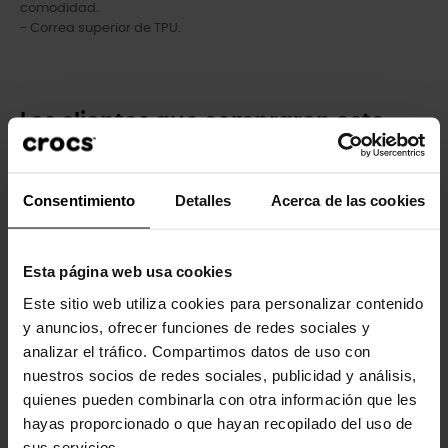
comodidad.
- Correa superior de TPU.
Los clientes que compraron este
producto también han comprado:
-30%
-20%
Consentimiento
Detalles
Acerca de las cookies
Esta página web usa cookies
Este sitio web utiliza cookies para personalizar contenido
y anuncios, ofrecer funciones de redes sociales y
analizar el tráfico. Compartimos datos de uso con
nuestros socios de redes sociales, publicidad y análisis,
Chanclas de mujer Mellow...
Zuecos unisex Crocband™
Gum U
quienes pueden combinarla con otra información que les
44,99 €
31,43 €
hayas proporcionado o que hayan recopilado del uso de
64,90 €
51,92 €
sus servicios.