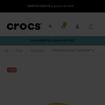
ENVÍOS GRATIS
a partir de 50€
0
Naveg
☰
Envío
GRATIS
a partir de 50€.
Chanclas unisex Crocband™ U
Mujer
Sandalias
-40%