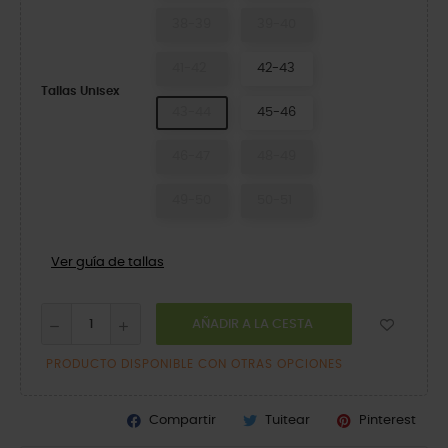
38-39
39-40
41-42
42-43
Tallas Unisex
43-44
45-46
46-47
48-49
49-50
50-51
Ver guía de tallas
AÑADIR A LA CESTA
PRODUCTO DISPONIBLE CON OTRAS OPCIONES
Compartir
Tuitear
Pinterest