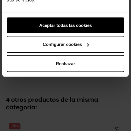
-20%
-20%
Aceptar todas las cookies
Configurar cookies
Rechazar
Zuecos unisex Classic...
Zuecos de niños Classic K
59,90 €
47,92 €
44,90 €
35,92 €
4 otros productos de la misma
categoría:
-20%