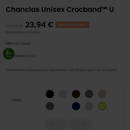
Chanclas Unisex Crocband™ U
23,94 €
39,90 €
DESCUENTO 15,96 €
Impuestos incluidos
Marca
Crocs
Referencia
11033
Chanchas unisex para adultosos con línea sport en la suela.
Black
Moonlight
Black/Slate Grey
Slate Grey/Smoke
Quartz
Color
Dusty Olive
White
Navy
Meteor
Citrus
36-37
37-38