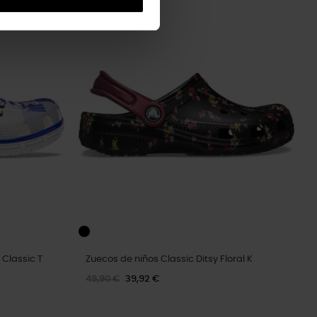
-20%
 Classic T
Zuecos de niños Classic Ditsy Floral K
49,90 €
39,92 €