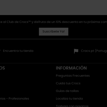
e al Club de Crocs™ y disfruta de un 10% descuento en tu próxima co
Suscríbete Ya!
Encuentra tu tienda
Crocs.pt (Portug
OS
INFORMACIÓN
Preguntas Frecuentes
Cuida tus Crocs
Guías de tallas
ios - Profesionales
Localiza tu tienda
Trabaja con nosotros