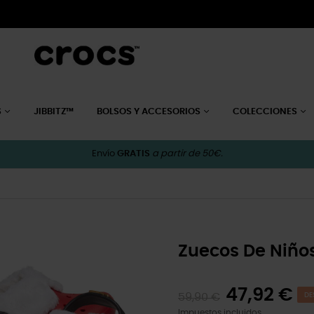
S
JIBBITZ™
BOLSOS Y ACCESORIOS
COLECCIONES
Envío
GRATIS
a partir de 50€.
Zuecos De Niños
47,92 €
59,90 €
DE
Impuestos incluidos