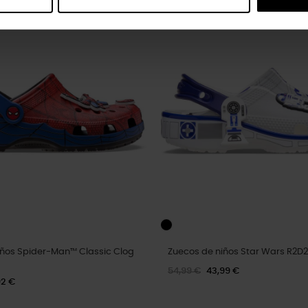
-20%
iños Spider-Man™ Classic Clog
Zuecos de niños Star Wars R2D2
54,99 €
43,99 €
92 €