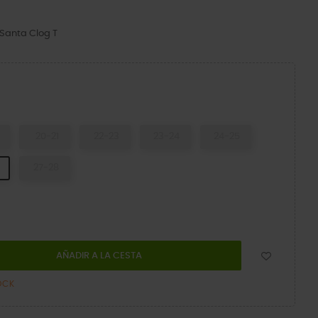
 Santa Clog T
ity Red/Multi
20-21
22-23
23-24
24-25
27-28
AÑADIR A LA CESTA
OCK