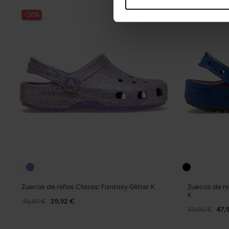
-20%
-20%
Zuecos de niños Classic Fantasy Glitter K
Zuecos de n
K
49,90 €
39,92 €
59,90 €
47,