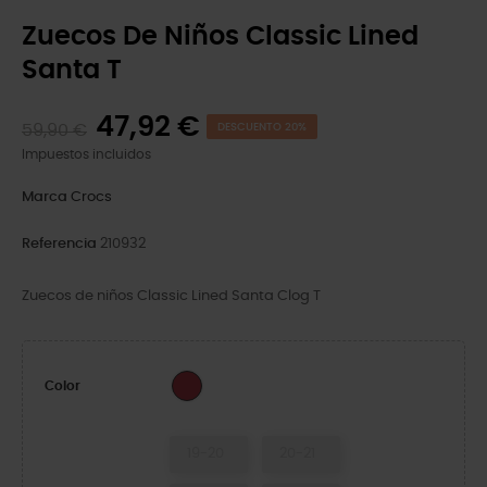
Zuecos De Niños Classic Lined
Santa T
47,92 €
59,90 €
DESCUENTO 20%
Impuestos incluidos
Marca
Crocs
Referencia
210932
Zuecos de niños Classic Lined Santa Clog T
Varsity Red/Multi
Color
19-20
20-21