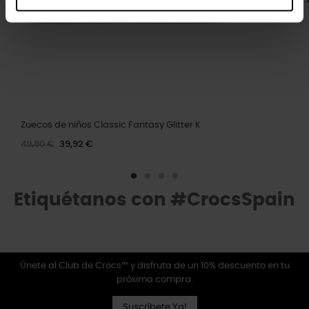
Zuecos de niños Classic Fantasy Glitter K
49,90 €
39,92 €
Etiquétanos con #CrocsSpain
Únete al Club de Crocs™ y disfruta de un 10% descuento en tu
próxima compra.
Suscríbete Ya!