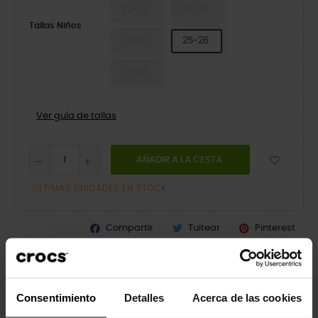
22-23
23-24
Tallas Niños
24-25
25-26
27-28
Ver guía de tallas
AÑADIR A LA CESTA
ÚLTIMAS UNIDADES EN STOCK
Compartir
Tuitear
Pinterest
Detalles del producto
Consentimiento
Detalles
Acerca de las cookies
Marca
Crocs