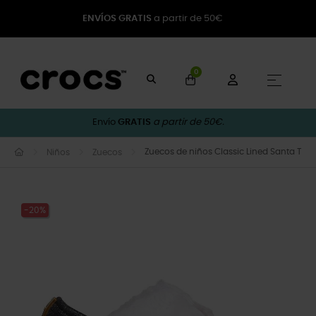
ENVÍOS GRATIS
a partir de 50€
0
Naveg
☰
Envío
GRATIS
a partir de 50€.
Zuecos de niños Classic Lined Santa T
Niños
Zuecos
-20%