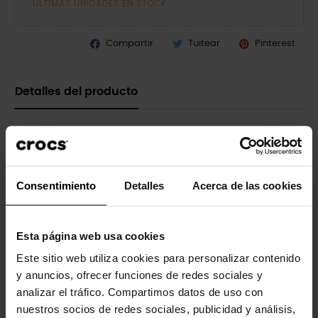
ÚLTIMAS UNIDADES EN STOCK
Compartir
Tuitear
Pinterest
Detalles del producto
Marca
Crocs
Referencia
210932
Consentimiento
Detalles
Acerca de las cookies
4 otros productos de la misma
Esta página web usa cookies
categoría:
Este sitio web utiliza cookies para personalizar contenido
y anuncios, ofrecer funciones de redes sociales y
-20%
analizar el tráfico. Compartimos datos de uso con
nuestros socios de redes sociales, publicidad y análisis,