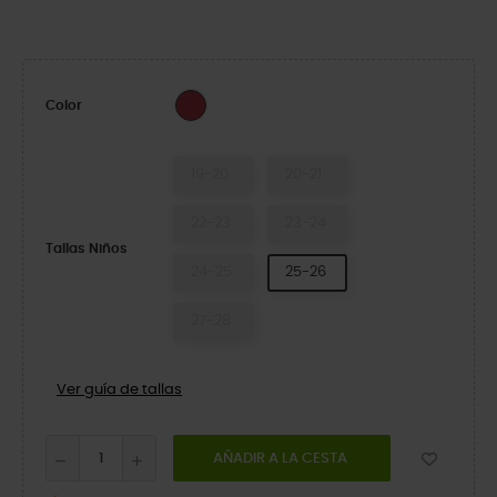
Varsity Red/Multi
Color
19-20
20-21
22-23
23-24
Tallas Niños
24-25
25-26
27-28
Ver guía de tallas
AÑADIR A LA CESTA