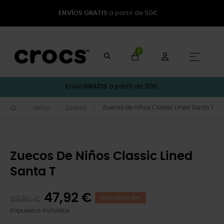
ENVÍOS GRATIS
a partir de 50€
0
Naveg
☰
Envío
GRATIS
a partir de 50€.
Zuecos de niños Classic Lined Santa T
Niños
Zuecos
Zuecos De Niños Classic Lined
Santa T
47,92 €
59,90 €
DESCUENTO 20%
Impuestos incluidos