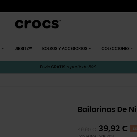
S
JIBBITZ™
BOLSOS Y ACCESORIOS
COLECCIONES
Envío
GRATIS
a partir de 50€.
Bailarinas De N
39,92 €
49,90 €
DE
Impuestos incluidos