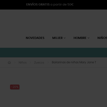
ENVÍOS GRATIS
a partir de 50€
NOVEDADES
MUJER
HOMBRE
NIÑO
Bailarinas de niñas Mary Jane T
Niños
Zuecos
-20%