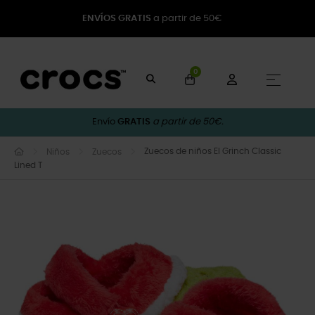
ENVÍOS GRATIS
a partir de 50€
0
Naveg
☰
Envío
GRATIS
a partir de 50€.
Zuecos de niños El Grinch Classic
Niños
Zuecos
Lined T