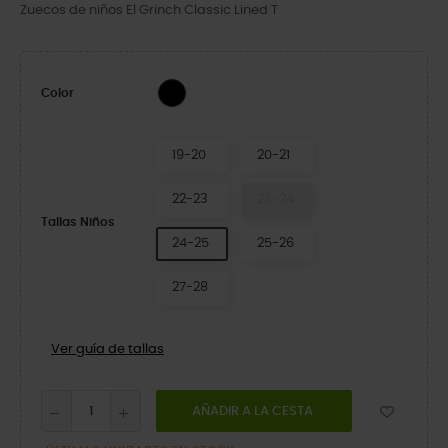
Zuecos de niños El Grinch Classic Lined T
Multi
Color
19-20
20-21
22-23
23-24
Tallas Niños
24-25
25-26
27-28
Ver guía de tallas
AÑADIR A LA CESTA