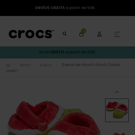
ENVÍOS GRATIS
a partir de 50€
0
Naveg
☰
Envío
GRATIS
a partir de 50€.
Zuecos de niños El Grinch Classic
Niños
Zuecos
Lined T