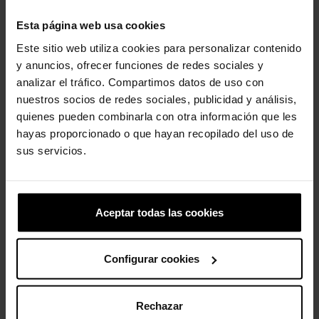
Marca
Crocs
Esta página web usa cookies
Referencia
198445265143
Este sitio web utiliza cookies para personalizar contenido
y anuncios, ofrecer funciones de redes sociales y
Las referencias específicas
analizar el tráfico. Compartimos datos de uso con
nuestros socios de redes sociales, publicidad y análisis,
quienes pueden combinarla con otra información que les
4 otros productos de la misma
hayas proporcionado o que hayan recopilado del uso de
categoría:
sus servicios.
-20%
Aceptar todas las cookies
Configurar cookies
Rechazar