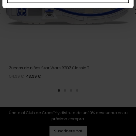
Zuecos de niños Star Wars R2D2 Classic T
54,99 €
43,99 €
Únete al Club de Crocs™ y disfruta de un 10% descuento en tu
próxima compra.
Suscríbete Ya!