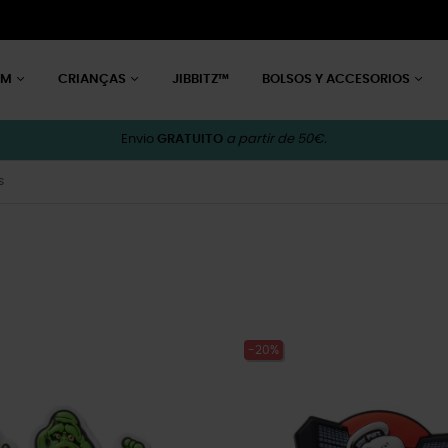
EM
CRIANÇAS
JIBBITZ™
BOLSOS Y ACCESORIOS
Envio
GRATUITO
a partir de 50€.
s
-20%