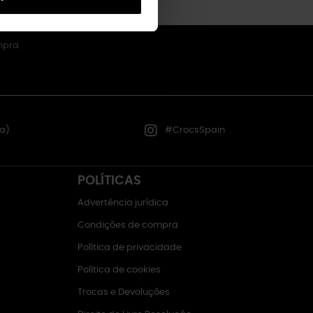
mpra.
a)
#CrocsSpain
POLÍTICAS
Advertência jurídica
Condições de compra
Política de privacidade
Política de cookies
Trocas e Devoluções