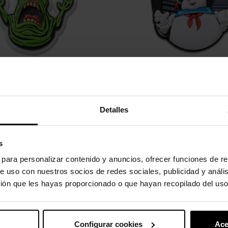
smas Slimer
Os Caça-Fantasmas Ficam Puf
Detalles
 €
4,99 €
3,99 €
s
s para personalizar contenido y anuncios, ofrecer funciones de re
de um total de 2 artigo(s)
e uso con nuestros socios de redes sociales, publicidad y análi
ión que les hayas proporcionado o que hayan recopilado del uso
zafantasmas
Configurar cookies
Ace