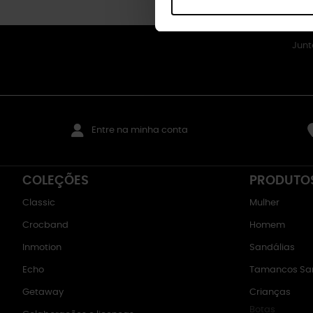
Junt
Entre na minha conta
COLEÇÕES
PRODUTO
Classic
Mulher
Crocband
Homem
Inmotion
Sandálias
Echo
Tamancos San
Getaway
Crianças
Botas