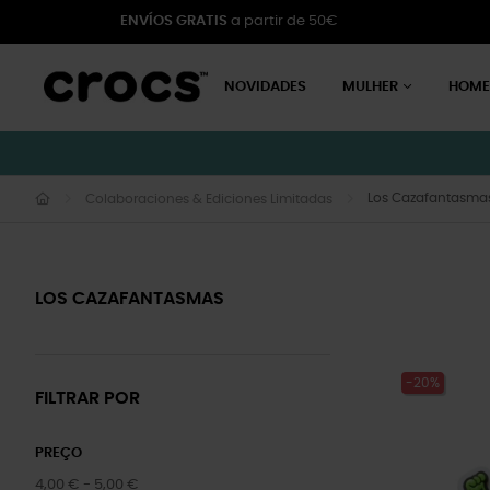
ENVÍOS GRATIS
a partir de 50€
NOVIDADES
MULHER
HOM
Los Cazafantasma
Colaboraciones & Ediciones Limitadas
LOS CAZAFANTASMAS
-20%
FILTRAR POR
PREÇO
4,00 € - 5,00 €