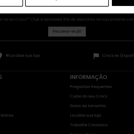
e-se ao Crocs™ Club e aproveite 10% de desconto na sua próxima co
Inscreva-se já!
#Localize sua loja
Crocs.es (Españ
S
INFORMAÇÃO
Preguntas frequentes
Cuide do seu Crocs
Guias de tamanho
itários
Localize sua loja
Trabalhe Connosco