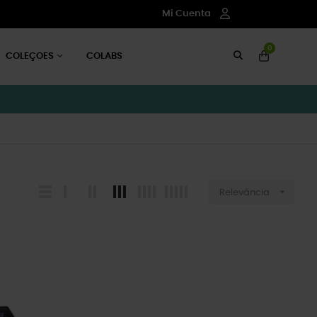
Mi Cuenta
0
COLEÇOES
COLABS

Relevância