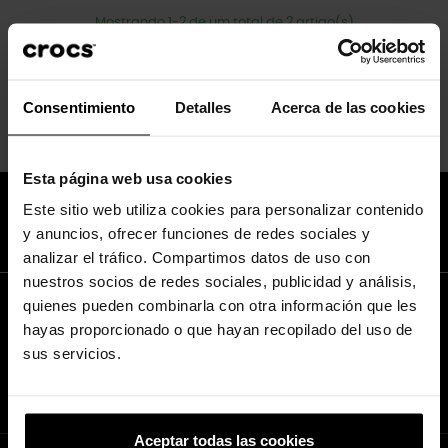
Mostrando 1-2 de um total de 2 artigo(s)
Voltar ao topo

Consentimiento
Detalles
Acerca de las cookies
Esta página web usa cookies
Junte-se ao Crocs™ Club e aproveite 10% de desconto na sua
Este sitio web utiliza cookies para personalizar contenido
próxima compra.
y anuncios, ofrecer funciones de redes sociales y
Inscreva-se já!
analizar el tráfico. Compartimos datos de uso con
nuestros socios de redes sociales, publicidad y análisis,
Entre na minha conta
quienes pueden combinarla con otra información que les
hayas proporcionado o que hayan recopilado del uso de
#Localize sua loja
sus servicios.
Crocs.es (España)
#CrocsSpain
Aceptar todas las cookies