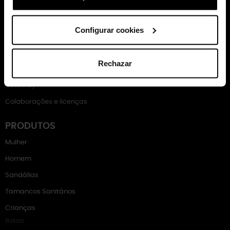
COLEÇÕES
Classic
Configurar cookies
Crocband
Inmotion
Rechazar
Echo
Getaway
Colaborações e licenças
PRODUTOS
Mulher
Homem
Sandálias
Tamancos Sanitários
Crianças
Botas