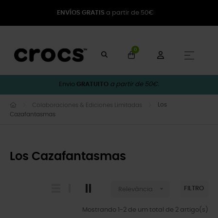
ENVÍOS GRATIS
a partir de 50€
0
Toggle
☰
Envio
GRATUITO
a partir de 50€.
Los
Colaboraciones & Ediciones Limitadas
Cazafantasmas
Los Cazafantasmas

FILTRO
Relevância
Mostrando 1-2 de um total de 2 artigo(s)