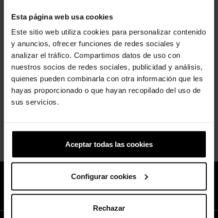
Esta página web usa cookies
Este sitio web utiliza cookies para personalizar contenido
Zuecos unisex Red Bull Racing Classic Runner
y anuncios, ofrecer funciones de redes sociales y
85,00 €
analizar el tráfico. Compartimos datos de uso con
nuestros socios de redes sociales, publicidad y análisis,
quienes pueden combinarla con otra información que les
Mostrando 1-2 de um total de 2 artigo(s)
hayas proporcionado o que hayan recopilado del uso de
sus servicios.
Voltar ao topo

Aceptar todas las cookies
Junte-se ao Crocs™ Club e aproveite 10% de desconto na sua
Configurar cookies
próxima compra.
Inscreva-se já!
Rechazar