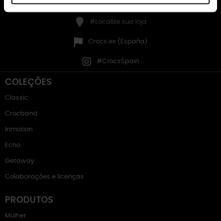
Entre na minha conta
#Localize sua loja
Crocs.es (España)
#CrocsSpain
COLEÇÕES
Classic
Crocband
Inmotion
Echo
Getaway
Colaborações e licenças
PRODUTOS
Mulher