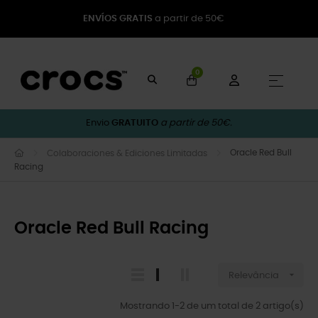
ENVÍOS GRATIS
a partir de 50€
0
Toggle
☰
Envio
GRATUITO
a partir de 50€.
Oracle Red Bull
Colaboraciones & Ediciones Limitadas
Racing
Oracle Red Bull Racing

Relevância
Mostrando 1-2 de um total de 2 artigo(s)