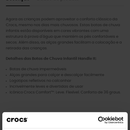
Agora as crianças podem aproveitar o conforto clássico da
Crocs, mesmo nos dias mais chuvosos. Estas botas de chuva
infantis estão disponíveis em cores vibrantes com uma
estrutura à prova d'água que mantém os pés confortáveis ​​e
secos. Além disso, as alças grandes facilitam a colocação e a
retirada das crianças.
Detalhes das Botas de Chuva Infantil Handle It:
Botas de chuva impermeáveis
Alças grandes para calçar e descalçar facilmente
Logotipos refletivos no calcanhar
Incrivelmente leves e divertidas de usar
Icônico Crocs Comfort™: Leve. Flexível. Conforto de 36 graus.
Clientes que compraram este