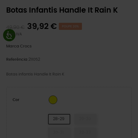
Botas Infantis Handle It Rain K
39,92 €
49,90 €
POUPE 20%
Com IVA
Marca
Crocs
Referência
211052
Botas infantis Handle It Rain K
Amarelo
Cor
28-29
29-30
30-31
32-33