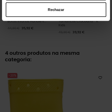
Rechazar
Botas infantis Handle It...
Tamancos Crocband™ K
Kids
44,90 €
35,92 €
49,90 €
39,92 €
4 outros produtos na mesma
categoria:
-20%