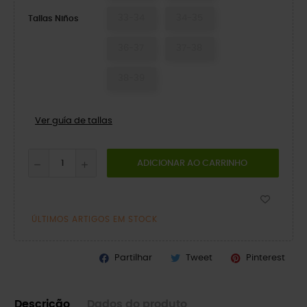
33-34
34-35
Tallas Niños
36-37
37-38
38-39
Ver guía de tallas
ADICIONAR AO CARRINHO
ÚLTIMOS ARTIGOS EM STOCK
Partilhar
Tweet
Pinterest
Descrição
Dados do produto