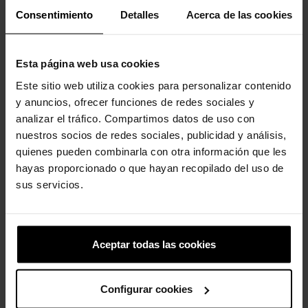
produto também compraram:
Consentimiento
Detalles
Acerca de las cookies
-20%
-20%
Esta página web usa cookies
Este sitio web utiliza cookies para personalizar contenido
y anuncios, ofrecer funciones de redes sociales y
analizar el tráfico. Compartimos datos de uso con
nuestros socios de redes sociales, publicidad y análisis,
quienes pueden combinarla con otra información que les
Tamancos unissex Yukon...
Tamancos Crocband™ T
hayas proporcionado o que hayan recopilado del uso de
para...
79,90 €
63,92 €
sus servicios.
44,90 €
35,92 €
-20%
-20%
Aceptar todas las cookies
Configurar cookies