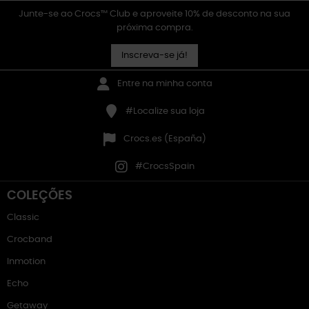
Junte-se ao Crocs™ Club e aproveite 10% de desconto na sua
próxima compra.
Inscreva-se já!
Entre na minha conta
#Localize sua loja
Crocs.es (España)
#CrocsSpain
COLEÇÕES
Classic
Crocband
Inmotion
Echo
Getaway