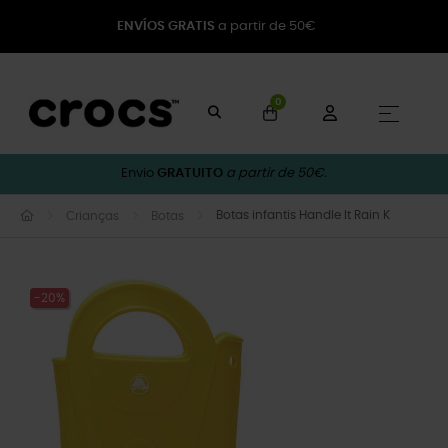
ENVÍOS GRATIS
a partir de 50€
0
Toggle
☰
Envio
GRATUITO
a partir de 50€.
Botas infantis Handle It Rain K
Crianças
Botas
-20%