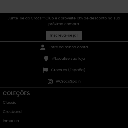
Junte-se ao Crocs™ Club e aproveite 10% de desconto na sua
próxima compra.
Inscreva-se já!
Entre na minha conta
#Localize sua loja
Crocs.es (España)
#CrocsSpain
COLEÇÕES
Classic
Crocband
Inmotion