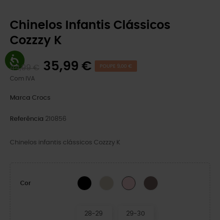
Chinelos Infantis Clássicos
Cozzzy K
35,99 €
44,99 €
POUPE 9,00 €
Com IVA
Marca
Crocs
Referência
210856
Chinelos infantis clássicos Cozzzy K
BLACK
Stucco-X
Cogumelo
Pink Milk
Cor
28-29
29-30