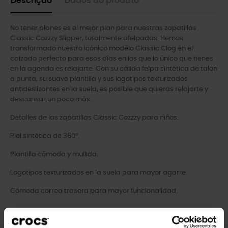
Descrição
Dados do produto
No tener planes es el mejor plan para nuestras zapatillas
Classic Cozzzy Slipper, totalmente afelpadas. Hemos
transformado nuestro icónico modelo Classic Clog en el
calzado perfecto para esos días en los que lo único que tienes
en la agenda es relajarte. Con su cálida felpa sintética de talón
a punta, su suave plantilla y sus logotipos texturizados
antideslizantes en la suela, es posible que quieras relajarte y
descansar un poco más.
Detalles de las zapatillas Classic Cozzzy para niños:
Piel sintética de 360°.
Plantilla cómoda y mullida.
Logotipos texturizados en la suela para mayor agarre.
Cómoda correa trasera para mayor funcionalidad.