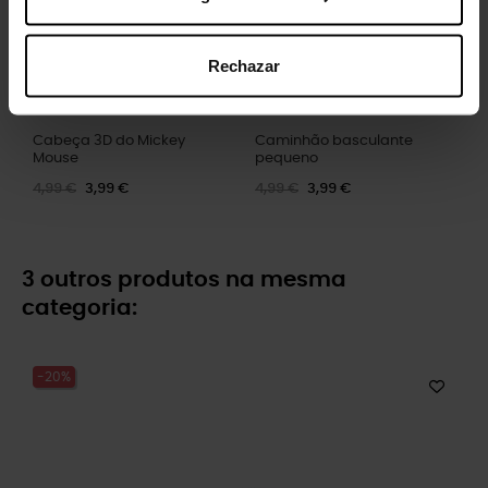
Rechazar
Cabeça 3D do Mickey
Caminhão basculante
Mouse
pequeno
4,99 €
3,99 €
4,99 €
3,99 €
3 outros produtos na mesma
categoria:
-20%