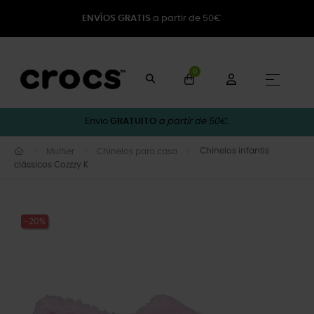
ENVÍOS GRATIS
a partir de 50€
0
Toggle
☰
Envio
GRATUITO
a partir de 50€.
Chinelos infantis
Mulher
Chinelos para casa
clássicos Cozzzy K
-20%