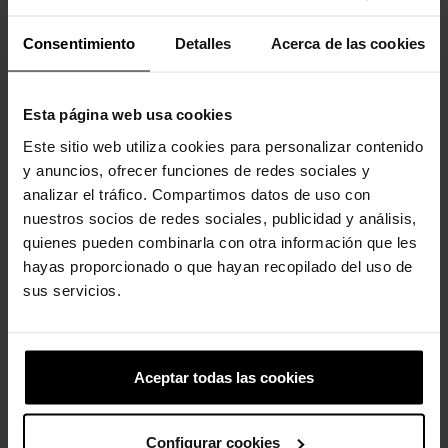
Clientes que compraram este
Consentimiento
Detalles
Acerca de las cookies
produto também compraram:
-30%
-20%
Esta página web usa cookies
Este sitio web utiliza cookies para personalizar contenido
y anuncios, ofrecer funciones de redes sociales y
analizar el tráfico. Compartimos datos de uso con
nuestros socios de redes sociales, publicidad y análisis,
quienes pueden combinarla con otra información que les
hayas proporcionado o que hayan recopilado del uso de
Chinelos unissex Puff Moc U...
Tamancos clássicos
sus servicios.
unissex...
79,99 €
55,93 €
69,99 €
55,99 €
Aceptar todas las cookies
-20%
-20%
Configurar cookies