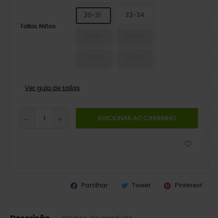
30-31
33-34
Tallas Niños
34-35
36-37
37-38
38-39
Ver guía de tallas
ADICIONAR AO CARRINHO
Partilhar
Tweet
Pinterest