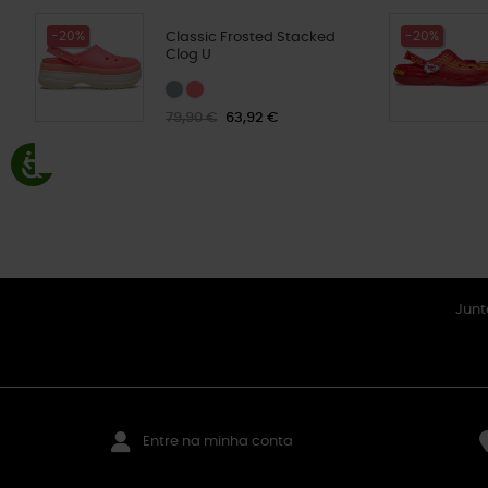
-20%
-20%
Classic Frosted Stacked
Clog U
79,90 €
63,92 €
Junt
Entre na minha conta