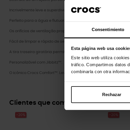
Incrivelmente leve e superdivertido para os seus pés.
Perfeito para a água e flutuante, pesa apenas alguns gramas.
Consentimiento
Os orifícios de ventilação proporcionam respirabilidade enquan
Fácil de limpar e rápido de secar.
Esta página web usa cookie
A tira traseira giratória permite um ajuste mais preciso.
Este sitio web utiliza cookie
Personalizável com Jibbitz™.
tráfico. Compartimos datos d
combinarla con otra informac
O icônico Crocs Comfort™. Leve. Flexível. Conforto de todos os ân
Rechazar
Clientes que compraram este prod
-20%
-20%