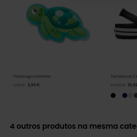
Tartaruga marinha
Tamancos Cr
4,99 €
3,99 €
64,90 €
51,9
4 outros produtos na mesma cate