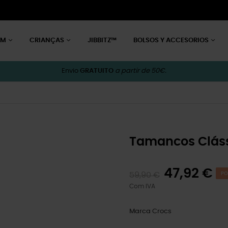
EM
CRIANÇAS
JIBBITZ™
BOLSOS Y ACCESORIOS
Envio
GRATUITO
a partir de 50€.
Tamancos Cláss
47,92 €
59,90 €
PO
Com IVA
Marca
Crocs