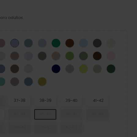
ara adultos.
CK
Hydrangea
Pond
Blue Calcite
Green Ivy
Cognac
Blue Frost
Cinza Ardósia
Osso
Mystic Purple
N
Atmosphere
Bandana
Dreamscape
Elephant
Quartz
Kiwi
Moss-X
Coffee
Pink Milk
cito Verde
Blue Haze
Taupe
Mint Tint
WHITE
NAVY
SHITAKE
Acidity
Meteor
Field Green
e Ice
Retro
Dusty Lilac
Astro Blue
Meadow
37-38
38-39
39-40
41-42
43-44
45-46
46-47
48-49
50-51
51-52
52-53