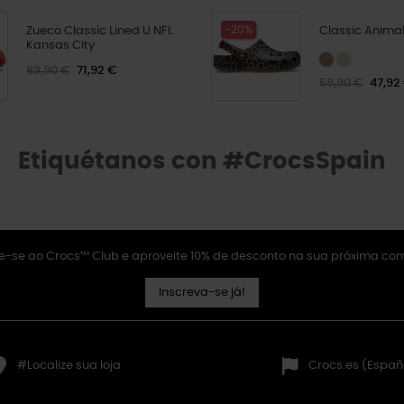
-20%
Zueco Classic Lined U NFL
Classic Animal
Kansas City
89,90 €
71,92 €
59,90 €
47,92
Etiquétanos con #CrocsSpain
e-se ao Crocs™ Club e aproveite 10% de desconto na sua próxima co
Inscreva-se já!
#Localize sua loja
Crocs.es (Españ