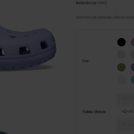
Referência
10001
Tamancos unissex clássicos p
BLA
LINE
Cor
Exér
Grap
36-37
42-43
Tallas Unisex
49-50