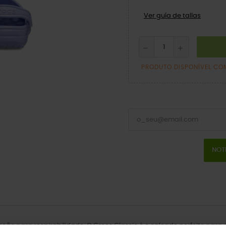
Ver guía de tallas
PRODUTO DISPONÍVEL CO
NOT
lação para respirabilidade. O Crocs Classic é o calçado perfeito par