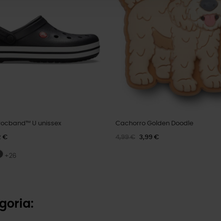
ocband™ U unissex
Cachorro Golden Doodle
2 €
4,99 €
3,99 €
+26
goria: