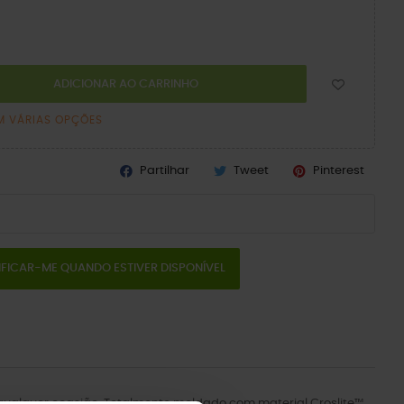
ADICIONAR AO CARRINHO
M VÁRIAS OPÇÕES
Partilhar
Tweet
Pinterest
IFICAR-ME QUANDO ESTIVER DISPONÍVEL
a qualquer ocasião. Totalmente moldado com material Croslite™.