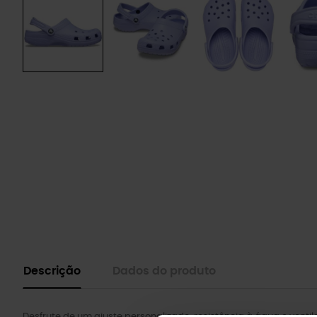
Descrição
Dados do produto
Desfrute de um ajuste personalizado, resistência à água e venti