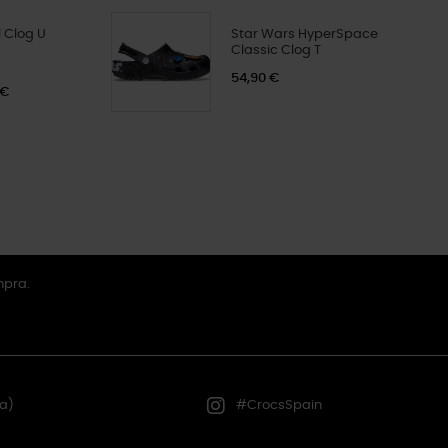
 Clog U
Star Wars HyperSpace
Classic Clog T
54,90 €
 €
mpra.
a)
#CrocsSpain