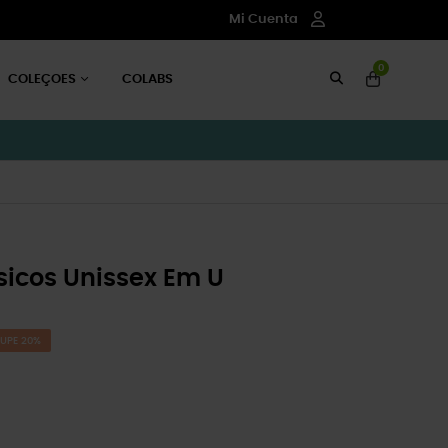
Mi Cuenta
0
COLEÇOES
COLABS
icos Unissex Em U
UPE 20%