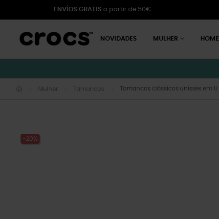
ENVÍOS GRATIS
a partir de 50€
NOVIDADES
MULHER
HOM
Tamancos clássicos unissex em U
Mulher
Tamancos
-20%