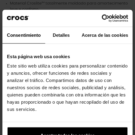
Material Croslite™ totalmente moldado para amortecimento
leve e conforto.
Tira giratória no calcanhar para um ajuste mais seguro.
Personalizável com pingentes Jibbitz™.
Icônico Crocs Comfort™: Leve. Flexível. Conforto de 36 graus.
Consentimiento
Detalles
Acerca de las cookies
Esta página web usa cookies
Clientes que compraram este
Este sitio web utiliza cookies para personalizar contenido
produto também compraram:
y anuncios, ofrecer funciones de redes sociales y
analizar el tráfico. Compartimos datos de uso con
-20%
-20%
nuestros socios de redes sociales, publicidad y análisis,
quienes pueden combinarla con otra información que les
hayas proporcionado o que hayan recopilado del uso de
sus servicios.