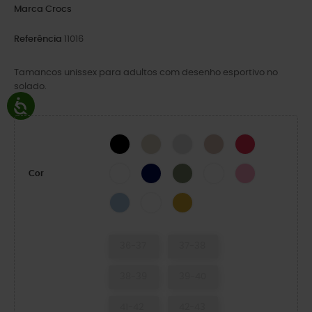
Marca
Crocs
Referência
11016
Tamancos unissex para adultos com desenho esportivo no
solado.
BLACK
Stucco/Melão
Atmosphere
Quartz
Digital Raspberr
WHITE
NAVY
Cargo
White/Starfish
Pink Lemonade
Cor
Blue Frost/Guava
White/Serene Green
Turmeric
36-37
37-38
38-39
39-40
41-42
42-43