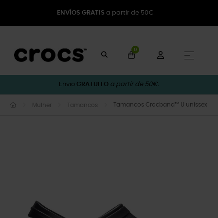
ENVÍOS GRATIS
a partir de 50€
0
Toggle
☰
Envio
GRATUITO
a partir de 50€.
Tamancos Crocband™ U unissex
Mulher
Tamancos