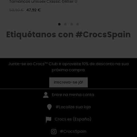
Tamancos unissex Classic Glitter U
59,90 €
47,92 €
Etiquétanos con #CrocsSpain
Junte-se ao Crocs™ Club e aproveite 10% de desconto na sua
próxima compra.
Inscreva-se já!
Entre na minha conta
#Localize sua loja
Crocs.es (España)
#CrocsSpain