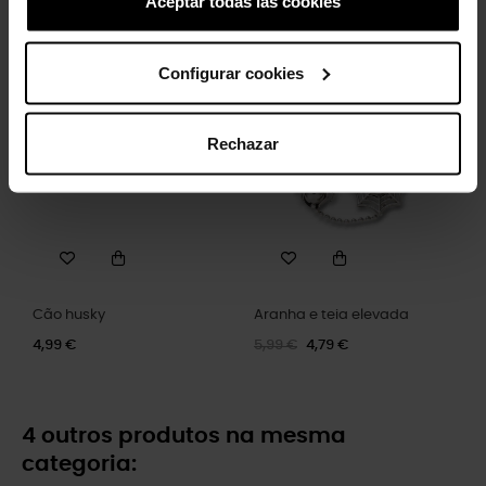
Aceptar todas las cookies
Minnie Mouse Disney
Rosto do Ursinho Pooh
4,99 €
3,99 €
4,99 €
3,99 €
Configurar cookies
-20%
Rechazar
Cão husky
Aranha e teia elevada
4,99 €
5,99 €
4,79 €
4 outros produtos na mesma
categoria: