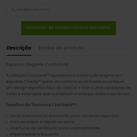
NOTIFICAR-ME QUANDO ESTIVER DISPONÍVEL
Descrição
Dados do produto
Esportivo. Elegante. Confortável.
A coleção Crocband™ apresenta a construção original em
espuma Croslite™ para um conforto acolchoado e confiável,
um design esportivo fácil de colocar e tirar e uma variedade de
cores e estampas que aumentam a energia. Exiba suas listras!
Detalhes do Tamanco Crocband™:
Listra marcante na entressola para um visual esportivo.
Fácil de limpar e rápido de secar.
Aberturas de ventilação para respirabilidade.
Impermeável e flutuante.