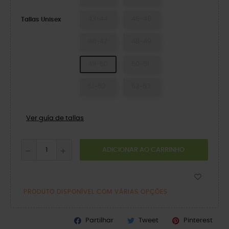
43-44
45-46
Tallas Unisex
46-47
48-49
49-50
50-51
51-52
52-53
Ver guía de tallas
ADICIONAR AO CARRINHO
PRODUTO DISPONÍVEL COM VÁRIAS OPÇÕES
Partilhar
Tweet
Pinterest