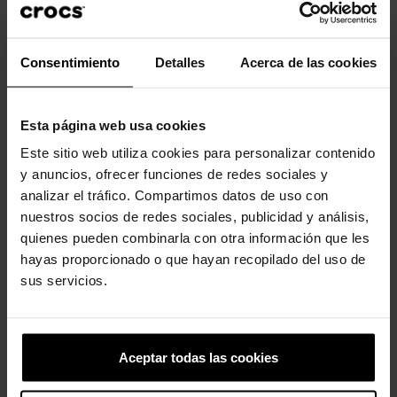
Desfrute de um ajuste personalizado, resistência à água e
ventilação para respirabilidade. O Crocs Classic é o calçado
Consentimiento
Detalles
Acerca de las cookies
perfeito para qualquer ocasião. Totalmente moldado com
material Croslite™.
Incrivelmente leve e superdivertido para os seus pés.
Esta página web usa cookies
Perfeito para a água e flutuante, pesa apenas alguns gramas.
Este sitio web utiliza cookies para personalizar contenido
y anuncios, ofrecer funciones de redes sociales y
Os orifícios de ventilação proporcionam respirabilidade
analizar el tráfico. Compartimos datos de uso con
enquanto absorvem água e sujeira.
nuestros socios de redes sociales, publicidad y análisis,
Fácil de limpar e rápido de secar.
quienes pueden combinarla con otra información que les
hayas proporcionado o que hayan recopilado del uso de
A tira traseira giratória permite um ajuste mais preciso.
sus servicios.
Personalizável com Jibbitz™.
O icônico Crocs Comfort™. Leve. Flexível. Conforto de todos os
ângulos.
Aceptar todas las cookies