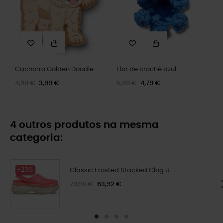
Cachorro Golden Doodle
Flor de crochê azul
4,99 €
3,99 €
5,99 €
4,79 €
4 outros produtos na mesma
categoria:
-20%
Classic Frosted Stacked Clog U
79,90 €
63,92 €