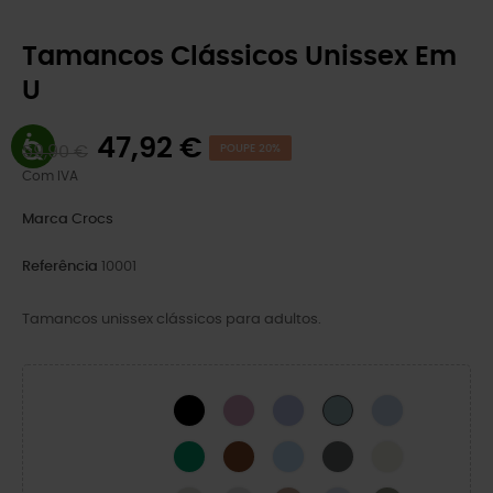
Tamancos Clássicos Unissex Em
U
47,92 €
59,90 €
POUPE 20%
Com IVA
Marca
Crocs
Referência
10001
Tamancos unissex clássicos para adultos.
BLACK
Hydrangea
Mystic Purple
Blue Calcite
Pond
Green Ivy
Cognac
Blue Frost
Cinza Ardósia
Osso