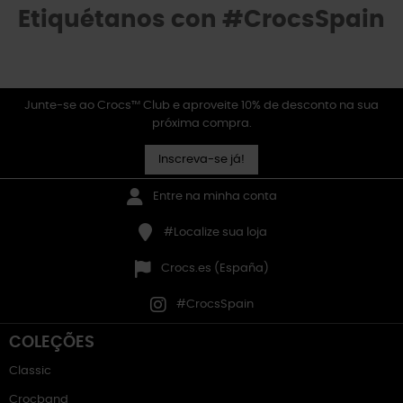
Etiquétanos con #CrocsSpain
Junte-se ao Crocs™ Club e aproveite 10% de desconto na sua
próxima compra.
Inscreva-se já!
Entre na minha conta
#Localize sua loja
Crocs.es (España)
#CrocsSpain
COLEÇÕES
Classic
Crocband