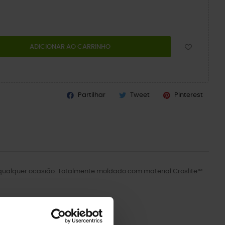
ADICIONAR AO CARRINHO
Partilhar
Tweet
Pinterest
a qualquer ocasião. Totalmente moldado com material Croslite™.