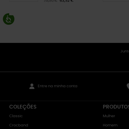
79,90 €
63,92 €
Junt
Entre na minha conta
COLEÇÕES
PRODUTO
Classic
Mulher
Crocband
Homem