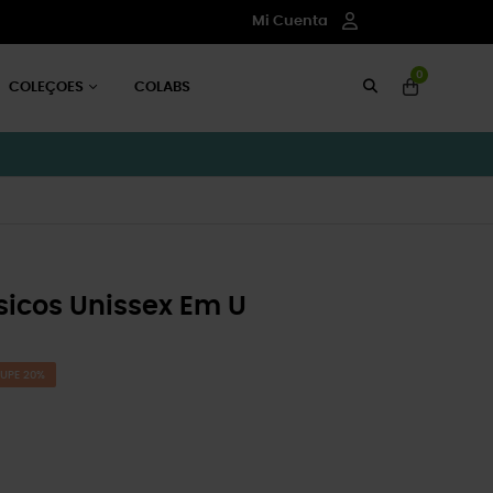
Mi Cuenta
0
COLEÇOES
COLABS
icos Unissex Em U
UPE 20%