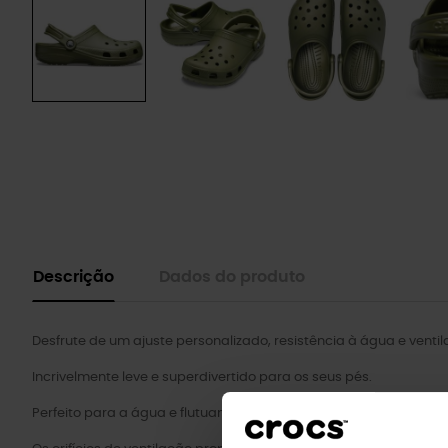
Descrição
Dados do produto
Desfrute de um ajuste personalizado, resistência à água e venti
Incrivelmente leve e superdivertido para os seus pés.
Perfeito para a água e flutuante, pesa apenas alguns gramas.