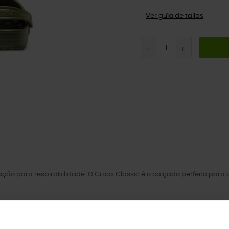
Ver guía de tallas
lação para respirabilidade. O Crocs Classic é o calçado perfeito par