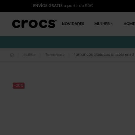
ENVÍOS GRATIS
a partir de 50€
NOVIDADES
MULHER
HOM
Tamancos clássicos unissex em U
Mulher
Tamancos
-20%