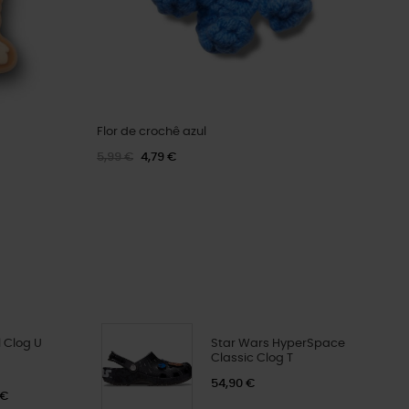
Flor de crochê azul
5,99 €
4,79 €
 Clog U
Star Wars HyperSpace
Classic Clog T
54,90 €
 €