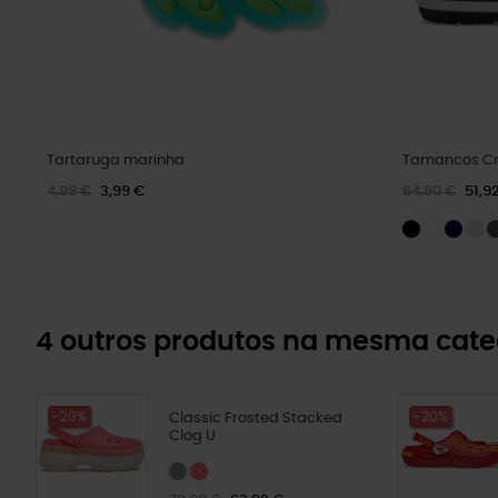
Tartaruga marinha
Tamancos Cr
4,99 €
3,99 €
64,90 €
51,9
4 outros produtos na mesma cate
-20%
-20%
Classic Frosted Stacked
Clog U