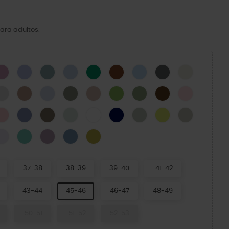
ara adultos.
CK
Hydrangea
Mystic Purple
Pond
Blue Calcite
Green Ivy
Cognac
Blue Frost
Cinza Ardósia
Osso
N
Atmosphere
Bandana
Dreamscape
Elephant
Quartz
Kiwi
Moss-X
Coffee
Pink Milk
Powder Pink
Blue Haze
Taupe
Mint Tint
WHITE
NAVY
SHITAKE
Acidity
Meteor
cito Verde
d Green
Grape Ice
Retro
Dusty Lilac
Astro Blue
Meadow
37-38
38-39
39-40
41-42
43-44
45-46
46-47
48-49
50-51
51-52
52-53