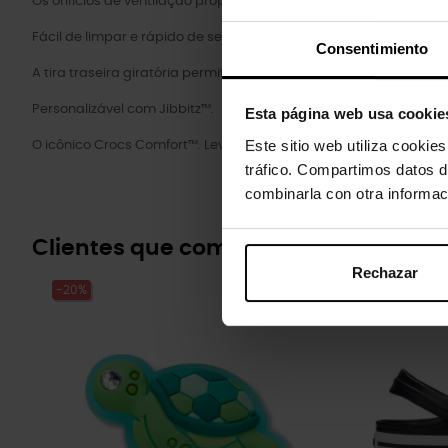
Os orifícios de ventilação proporcionam respirabilidade enquan
Fácil de limpar e rápido de secar.
Consentimiento
A tira traseira giratória permite um ajuste mais preciso.
Personalizável com Jibbitz™.
Esta página web usa cookie
Este sitio web utiliza cookie
O icônico Crocs Comfort™. Leve. Flexível. Conforto de todos os ân
tráfico. Compartimos datos d
combinarla con otra informac
Clientes que compraram este prod
Rechazar
-20%
-20%