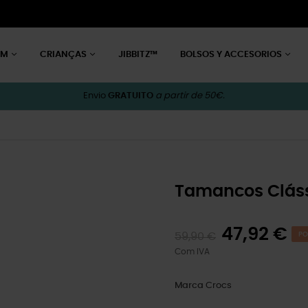
EM
CRIANÇAS
JIBBITZ™
BOLSOS Y ACCESORIOS
Envio
GRATUITO
a partir de 50€.
Tamancos Cláss
47,92 €
59,90 €
PO
Com IVA
Marca
Crocs