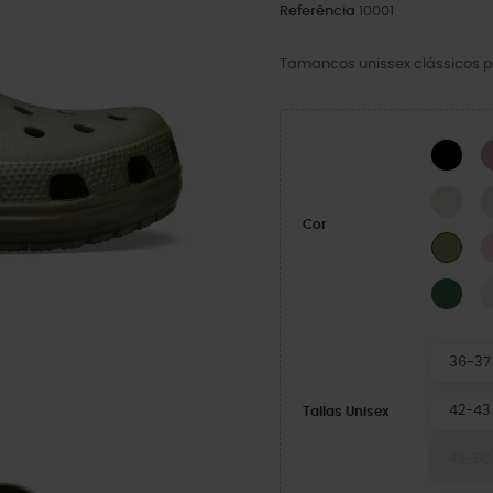
Referência
10001
Tamancos unissex clássicos p
BLA
LINE
Cor
Exér
Fiel
36-37
42-43
Tallas Unisex
49-50