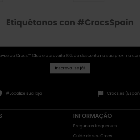
Etiquétanos con #CrocsSpain
e-se ao Crocs™ Club e aproveite 10% de desconto na sua próxima co
Inscreva-se já!
#Localize sua loja
Crocs.es (Españ
S
INFORMAÇÃO
Preguntas frequentes
Cuide do seu Crocs