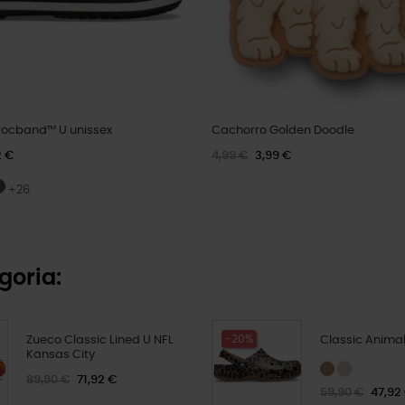
ocband™ U unissex
Cachorro Golden Doodle
2 €
4,99 €
3,99 €
+26
goria:
-20%
Zueco Classic Lined U NFL
Classic Animal
Kansas City
89,90 €
71,92 €
59,90 €
47,92