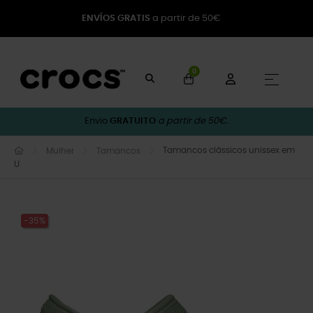
ENVÍOS GRATIS
a partir de 50€
0
Toggle
☰
Envio
GRATUITO
a partir de 50€.
Tamancos clássicos unissex em
Mulher
Tamancos
U
-35%