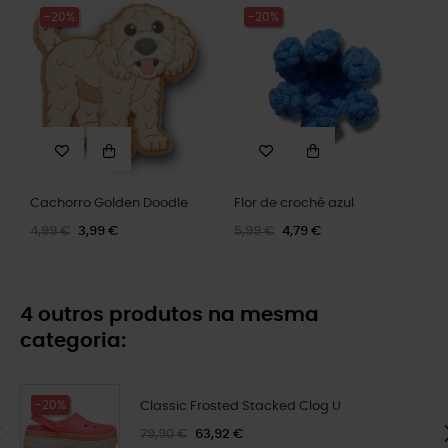
-20%
-20%
Cachorro Golden Doodle
Flor de crochê azul
4,99 €
3,99 €
5,99 €
4,79 €
4 outros produtos na mesma
categoria:
-20%
Classic Frosted Stacked Clog U
79,90 €
63,92 €