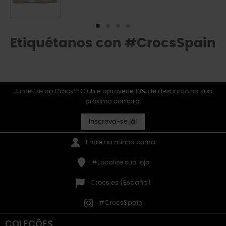
Etiquétanos con #CrocsSpain
Junte-se ao Crocs™ Club e aproveite 10% de desconto na sua
próxima compra.
Inscreva-se já!
Entre na minha conta
#Localize sua loja
Crocs.es (España)
#CrocsSpain
COLEÇÕES