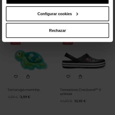
ângulos.
Configurar cookies
Clientes que compraram este
Rechazar
produto também compraram:
-20%
-20%
Tartaruga marinha
Tamancos Crocband™ U
unissex
4,99 €
3,99 €
64,90 €
51,92 €