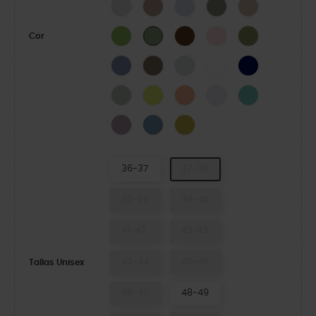
Atmosphere
Bandana
Dreamscape
Elephant
Quartz
Kiwi
Coffee
Pink Milk
Exército Verde
Moss-X
Cor
Blue Haze
Taupe
Mint Tint
WHITE
NAVY
SHITAKE
Acidity
Electric Sunstone
Grape Ice
Retro
Dusty Lilac
Astro Blue
Meadow
36-37
37-38
38-39
39-40
41-42
42-43
43-44
45-46
Tallas Unisex
46-47
48-49