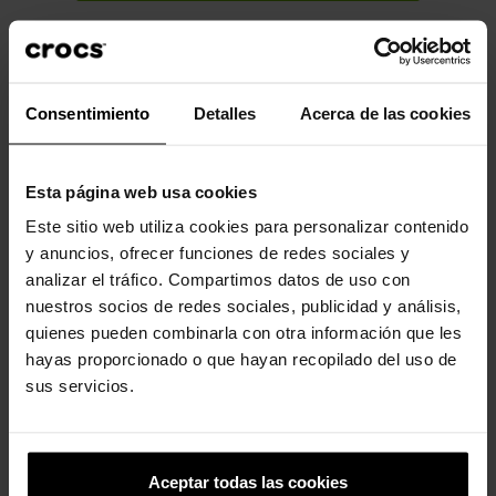
Descrição
Dados do produto
Desfrute de um ajuste personalizado, resistência à água e
Consentimiento
Detalles
Acerca de las cookies
ventilação para respirabilidade. O Crocs Classic é o calçado
perfeito para qualquer ocasião. Totalmente moldado com
material Croslite™.
Esta página web usa cookies
Incrivelmente leve e superdivertido para os seus pés.
Este sitio web utiliza cookies para personalizar contenido
y anuncios, ofrecer funciones de redes sociales y
Perfeito para a água e flutuante, pesa apenas alguns gramas.
analizar el tráfico. Compartimos datos de uso con
Os orifícios de ventilação proporcionam respirabilidade
nuestros socios de redes sociales, publicidad y análisis,
enquanto absorvem água e sujeira.
quienes pueden combinarla con otra información que les
Fácil de limpar e rápido de secar.
hayas proporcionado o que hayan recopilado del uso de
sus servicios.
A tira traseira giratória permite um ajuste mais preciso.
Personalizável com Jibbitz™.
O icônico Crocs Comfort™. Leve. Flexível. Conforto de todos os
Aceptar todas las cookies