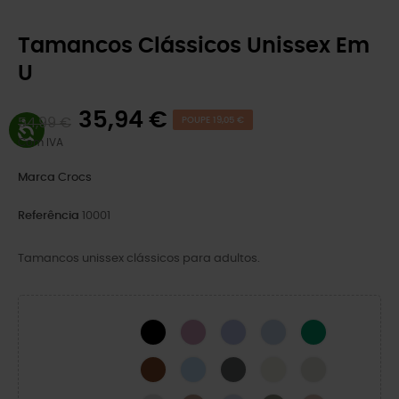
Tamancos Clássicos Unissex Em
U
35,94 €
54,99 €
POUPE 19,05 €
Com IVA
Marca
Crocs
Referência
10001
Tamancos unissex clássicos para adultos.
BLACK
Hydrangea
Mystic Purple
Blue Calcite
Green Ivy
Cognac
Blue Frost
Cinza Ardósia
Osso
LINEN