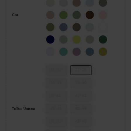
LINEN
Atmosphere
Bandana
Dreamscape
Elephant
Quartz
Kiwi
Moss-X
Coffee
Pink Milk
Cor
Exército Verde
Blue Haze
Taupe
Mint Tint
WHITE
NAVY
SHITAKE
Acidity
Meteor
Field Green
Grape Ice
Retro
Dusty Lilac
Astro Blue
Meadow
36-37
37-38
38-39
39-40
41-42
42-43
43-44
45-46
Tallas Unisex
46-47
48-49