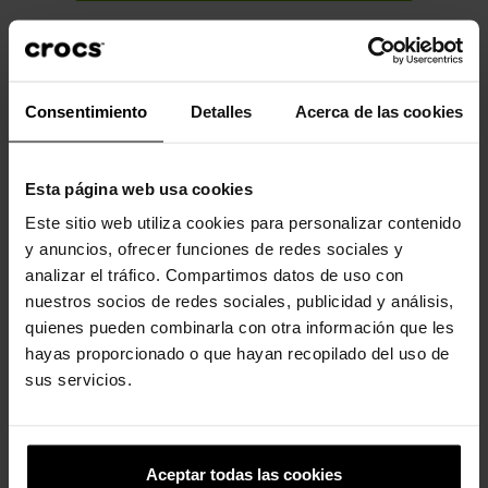
Descrição
Dados do produto
Desfrute de um ajuste personalizado, resistência à água e
Consentimiento
Detalles
Acerca de las cookies
ventilação para respirabilidade. O Crocs Classic é o calçado
perfeito para qualquer ocasião. Totalmente moldado com
material Croslite™.
Esta página web usa cookies
Incrivelmente leve e superdivertido para os seus pés.
Este sitio web utiliza cookies para personalizar contenido
y anuncios, ofrecer funciones de redes sociales y
Perfeito para a água e flutuante, pesa apenas alguns gramas.
analizar el tráfico. Compartimos datos de uso con
Os orifícios de ventilação proporcionam respirabilidade
nuestros socios de redes sociales, publicidad y análisis,
enquanto absorvem água e sujeira.
quienes pueden combinarla con otra información que les
Fácil de limpar e rápido de secar.
hayas proporcionado o que hayan recopilado del uso de
sus servicios.
A tira traseira giratória permite um ajuste mais preciso.
Personalizável com Jibbitz™.
O icônico Crocs Comfort™. Leve. Flexível. Conforto de todos os
Aceptar todas las cookies