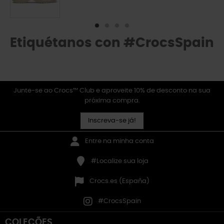
Etiquétanos con #CrocsSpain
Junte-se ao Crocs™ Club e aproveite 10% de desconto na sua
próxima compra.
Inscreva-se já!
Entre na minha conta
#Localize sua loja
Crocs.es (España)
#CrocsSpain
COLEÇÕES