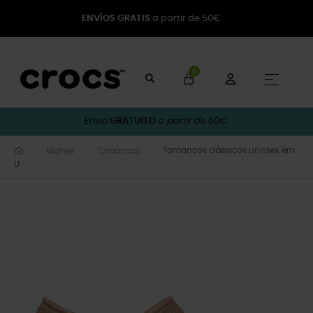
ENVÍOS GRATIS
a partir de 50€
0
Toggle
☰
Envio
GRATUITO
a partir de 50€.
Tamancos clássicos unissex em
Mulher
Tamancos
U