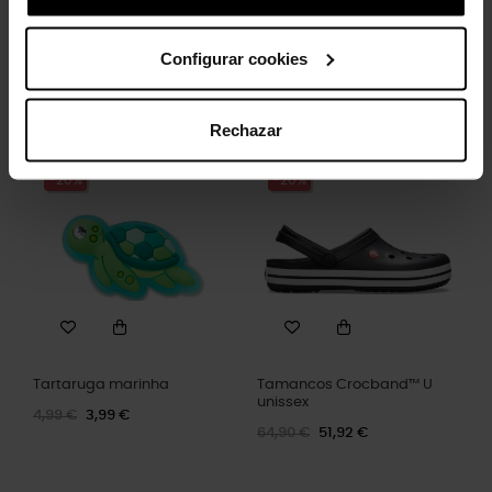
ângulos.
Configurar cookies
Clientes que compraram este
Rechazar
produto também compraram:
-20%
-20%
Tartaruga marinha
Tamancos Crocband™ U
unissex
4,99 €
3,99 €
64,90 €
51,92 €