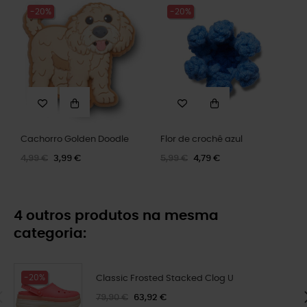
-20%
-20%
Cachorro Golden Doodle
Flor de crochê azul
4,99 €
3,99 €
5,99 €
4,79 €
4 outros produtos na mesma
categoria:
-20%
Classic Frosted Stacked Clog U
79,90 €
63,92 €