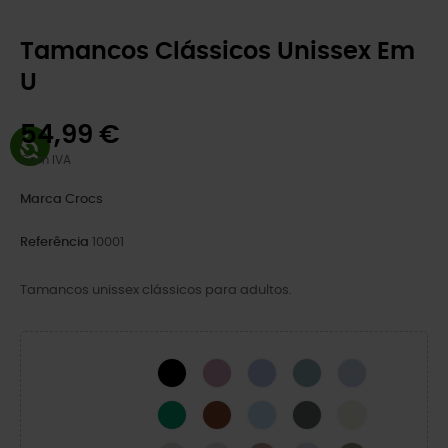
Tamancos Clássicos Unissex Em
U
54,99 €
Com IVA
Marca
Crocs
Referência
10001
Tamancos unissex clássicos para adultos.
BLACK
Hydrangea
Mystic Purple
Pond
Blue Calcite
Green Ivy
Cognac
Blue Frost
Cinza Ardósia
Osso