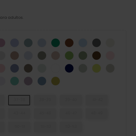
ara adultos.
CK
Hydrangea
Mystic Purple
Pond
Blue Calcite
Green Ivy
Cognac
Blue Frost
Cinza Ardósia
Osso
N
Atmosphere
Bandana
Dreamscape
Elephant
Quartz
Kiwi
Moss-X
Coffee
Pink Milk
cito Verde
Powder Pink
Blue Haze
Taupe
Mint Tint
WHITE
NAVY
SHITAKE
Acidity
Meteor
d Green
Grape Ice
Retro
Dusty Lilac
Astro Blue
Meadow
37-38
38-39
39-40
41-42
43-44
45-46
46-47
48-49
50-51
51-52
52-53