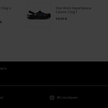
 Clog U
Star Wars HyperSpace
Classic Clog T
54,90 €
 €
mpra.
a)
#CrocsSpain