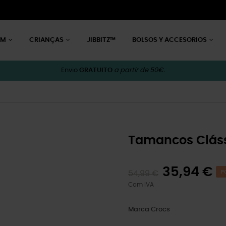
EM
CRIANÇAS
JIBBITZ™
BOLSOS Y ACCESORIOS
Envio
GRATUITO
a partir de 50€.
Tamancos Cláss
35,94 €
54,99 €
P
Com IVA
Marca
Crocs