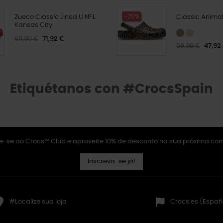
-20%
Zueco Classic Lined U NFL
Classic Animal
Kansas City
89,90 €
71,92 €
59,90 €
47,92
Etiquétanos con #CrocsSpain
e-se ao Crocs™ Club e aproveite 10% de desconto na sua próxima co
Inscreva-se já!
#Localize sua loja
Crocs.es (Españ