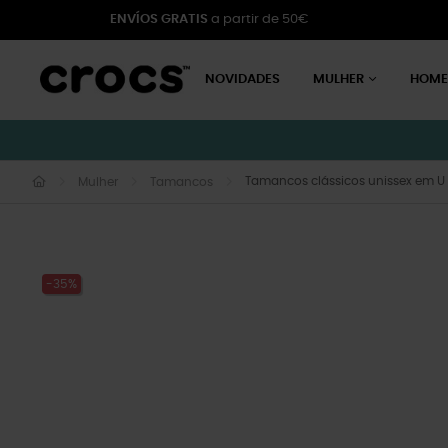
ENVÍOS GRATIS
a partir de 50€
NOVIDADES
MULHER
HOM
Tamancos clássicos unissex em U
Mulher
Tamancos
-35%