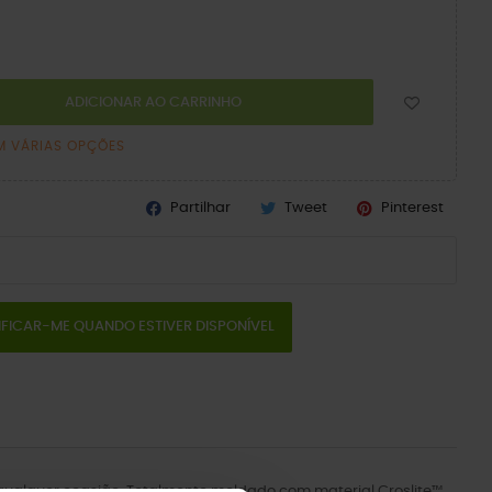
ADICIONAR AO CARRINHO
M VÁRIAS OPÇÕES
Partilhar
Tweet
Pinterest
IFICAR-ME QUANDO ESTIVER DISPONÍVEL
a qualquer ocasião. Totalmente moldado com material Croslite™.