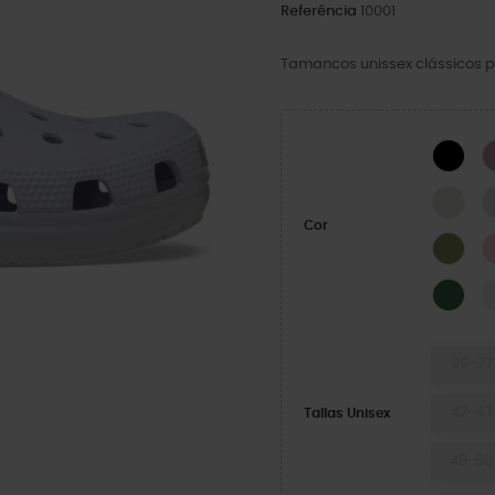
Referência
10001
Tamancos unissex clássicos p
BLA
LINE
Cor
Exér
Fiel
36-37
42-43
Tallas Unisex
49-50