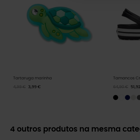
Tartaruga marinha
Tamancos Cr
4,99 €
3,99 €
64,90 €
51,9
4 outros produtos na mesma cate