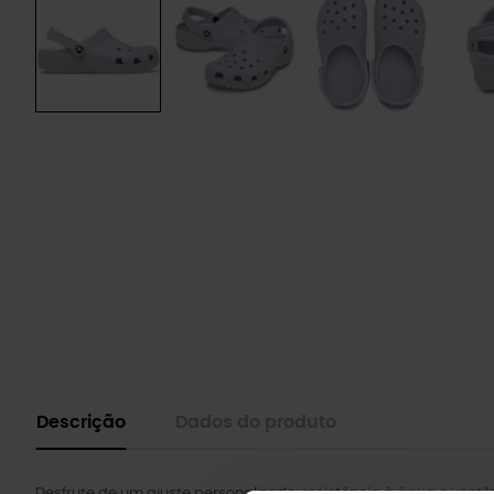
Descrição
Dados do produto
Desfrute de um ajuste personalizado, resistência à água e venti