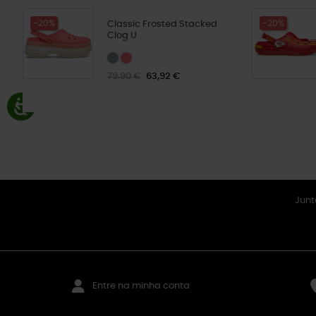
-20%
-20%
Classic Frosted Stacked
Clog U
79,90 €
63,92 €
Junt
Entre na minha conta