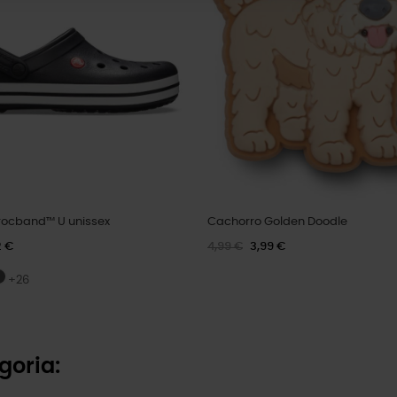
ocband™ U unissex
Cachorro Golden Doodle
2 €
4,99 €
3,99 €
+26
goria: