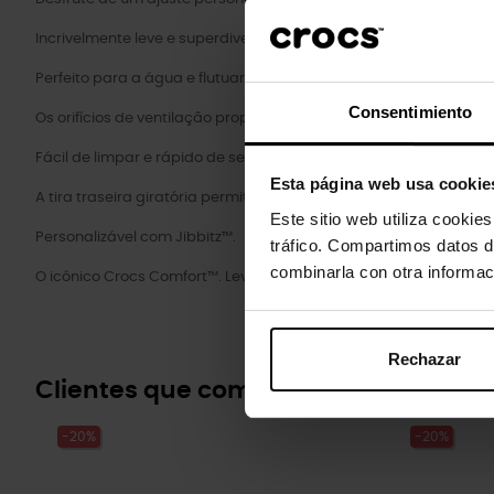
Incrivelmente leve e superdivertido para os seus pés.
Perfeito para a água e flutuante, pesa apenas alguns gramas.
Consentimiento
Os orifícios de ventilação proporcionam respirabilidade enquan
Fácil de limpar e rápido de secar.
Esta página web usa cookie
A tira traseira giratória permite um ajuste mais preciso.
Este sitio web utiliza cookie
Personalizável com Jibbitz™.
tráfico. Compartimos datos d
combinarla con otra informac
O icônico Crocs Comfort™. Leve. Flexível. Conforto de todos os ân
Rechazar
Clientes que compraram este prod
-20%
-20%