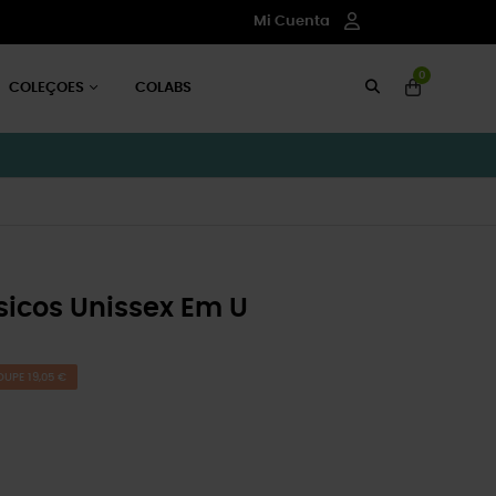
Mi Cuenta
0
COLEÇOES
COLABS
icos Unissex Em U
OUPE 19,05 €