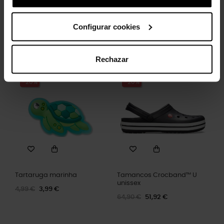
ângulos.
Configurar cookies
Clientes que compraram este
Rechazar
produto também compraram:
-20%
-20%
Tartaruga marinha
Tamancos Crocband™ U
unissex
4,99 €
3,99 €
64,90 €
51,92 €