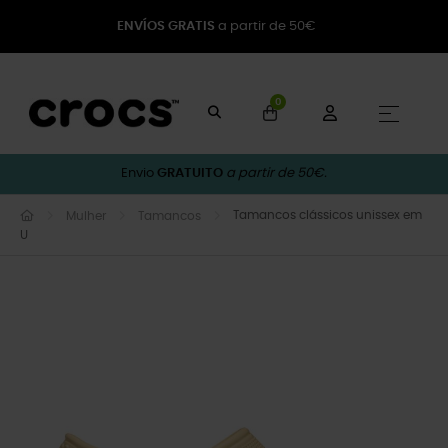
ENVÍOS GRATIS
a partir de 50€
0
Toggle
☰
Envio
GRATUITO
a partir de 50€.
Tamancos clássicos unissex em
Mulher
Tamancos
U