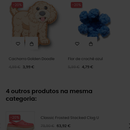
-20%
-20%
Cachorro Golden Doodle
Flor de crochê azul
4,99 €
3,99 €
5,99 €
4,79 €
4 outros produtos na mesma
categoria:
-20%
Classic Frosted Stacked Clog U
79,90 €
63,92 €