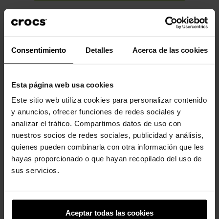
Descrição
Dados do produto
Desfrute de um ajuste personalizado, resistência à água e
Consentimiento
Detalles
Acerca de las cookies
ventilação para respirabilidade. O Crocs Classic é o calçado
perfeito para qualquer ocasião. Totalmente moldado com
material Croslite™.
Esta página web usa cookies
Incrivelmente leve e superdivertido para os seus pés.
Este sitio web utiliza cookies para personalizar contenido
y anuncios, ofrecer funciones de redes sociales y
Perfeito para a água e flutuante, pesa apenas alguns gramas.
analizar el tráfico. Compartimos datos de uso con
Os orifícios de ventilação proporcionam respirabilidade
nuestros socios de redes sociales, publicidad y análisis,
enquanto absorvem água e sujeira.
quienes pueden combinarla con otra información que les
Fácil de limpar e rápido de secar.
hayas proporcionado o que hayan recopilado del uso de
sus servicios.
A tira traseira giratória permite um ajuste mais preciso.
Personalizável com Jibbitz™.
O icônico Crocs Comfort™. Leve. Flexível. Conforto de todos os
Aceptar todas las cookies