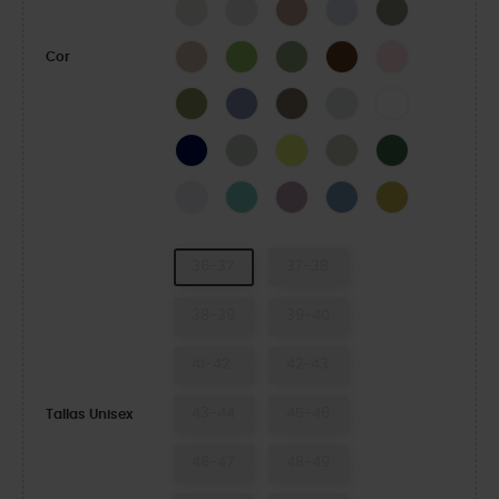
LINEN
Atmosphere
Bandana
Dreamscape
Elephant
Quartz
Kiwi
Moss-X
Coffee
Pink Milk
Cor
Exército Verde
Blue Haze
Taupe
Mint Tint
WHITE
NAVY
SHITAKE
Acidity
Meteor
Field Green
Grape Ice
Retro
Dusty Lilac
Astro Blue
Meadow
36-37
37-38
38-39
39-40
41-42
42-43
43-44
45-46
Tallas Unisex
46-47
48-49