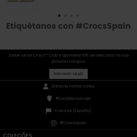
Etiquétanos con #CrocsSpain
Junte-se ao Crocs™ Club e aproveite 10% de desconto na sua
próxima compra.
Inscreva-se já!
Entre na minha conta
#Localize sua loja
Crocs.es (España)
#CrocsSpain
COLEÇÕES