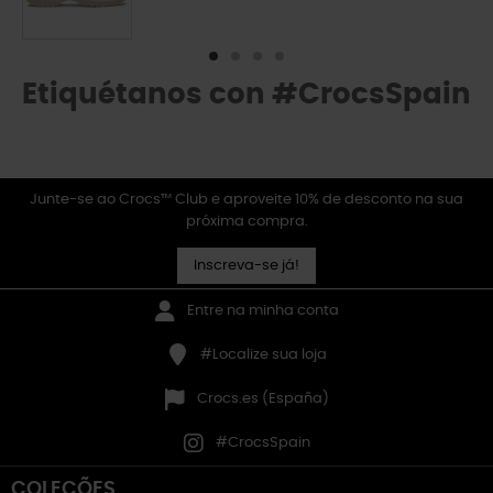
Etiquétanos con #CrocsSpain
Junte-se ao Crocs™ Club e aproveite 10% de desconto na sua
próxima compra.
Inscreva-se já!
Entre na minha conta
#Localize sua loja
Crocs.es (España)
#CrocsSpain
COLEÇÕES