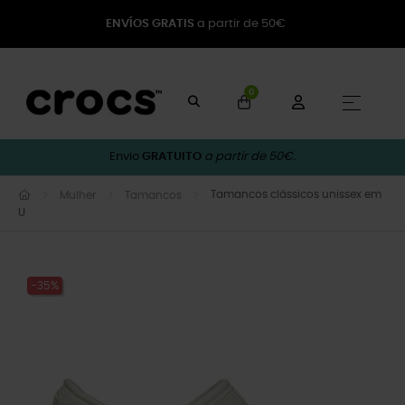
ENVÍOS GRATIS
a partir de 50€
0
Toggle
☰
Envio
GRATUITO
a partir de 50€.
Tamancos clássicos unissex em
Mulher
Tamancos
U
-35%