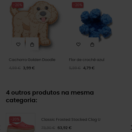
-20%
-20%
Cachorro Golden Doodle
Flor de crochê azul
4,99 €
3,99 €
5,99 €
4,79 €
4 outros produtos na mesma
categoria:
-20%
Classic Frosted Stacked Clog U
79,90 €
63,92 €