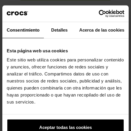
Descrição
Dados do produto
Desfrute de um ajuste personalizado, resistência à água e
Consentimiento
Detalles
Acerca de las cookies
ventilação para respirabilidade. O Crocs Classic é o calçado
perfeito para qualquer ocasião. Totalmente moldado com
material Croslite™.
Esta página web usa cookies
Incrivelmente leve e superdivertido para os seus pés.
Este sitio web utiliza cookies para personalizar contenido
y anuncios, ofrecer funciones de redes sociales y
Perfeito para a água e flutuante, pesa apenas alguns gramas.
analizar el tráfico. Compartimos datos de uso con
Os orifícios de ventilação proporcionam respirabilidade
nuestros socios de redes sociales, publicidad y análisis,
enquanto absorvem água e sujeira.
quienes pueden combinarla con otra información que les
Fácil de limpar e rápido de secar.
hayas proporcionado o que hayan recopilado del uso de
sus servicios.
A tira traseira giratória permite um ajuste mais preciso.
Personalizável com Jibbitz™.
O icônico Crocs Comfort™. Leve. Flexível. Conforto de todos os
Aceptar todas las cookies