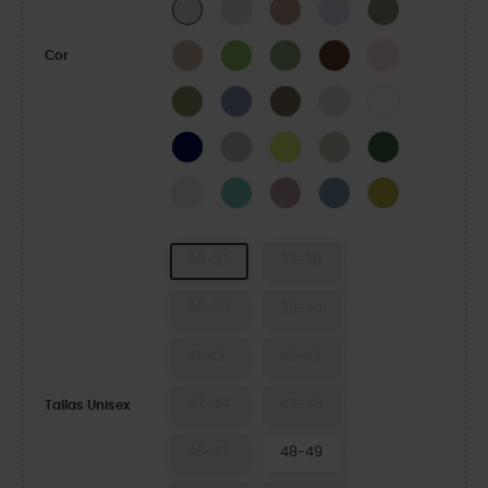
Atmosphere
Bandana
Dreamscape
Elephant
LINEN
Quartz
Kiwi
Moss-X
Coffee
Pink Milk
Cor
Exército Verde
Blue Haze
Taupe
Mint Tint
WHITE
NAVY
SHITAKE
Acidity
Meteor
Field Green
Grape Ice
Retro
Dusty Lilac
Astro Blue
Meadow
36-37
37-38
38-39
39-40
41-42
42-43
43-44
45-46
Tallas Unisex
46-47
48-49