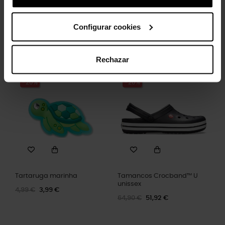
ângulos.
Configurar cookies
Clientes que compraram este
Rechazar
produto também compraram:
-20%
-20%
Tartaruga marinha
Tamancos Crocband™ U
unissex
4,99 €
3,99 €
64,90 €
51,92 €