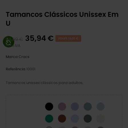
Tamancos Clássicos Unissex Em
U
35,94 €
54,99 €
POUPE 19,05 €
Com IVA
Marca
Crocs
Referência
10001
Tamancos unissex clássicos para adultos.
BLACK
Hydrangea
Mystic Purple
Pond
Blue Calcite
Green Ivy
Cognac
Blue Frost
Cinza Ardósia
Osso