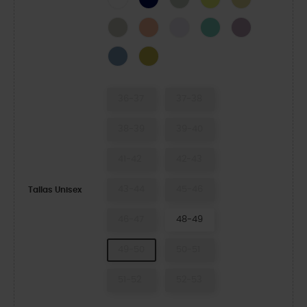
Meteor
Electric Sunstone
Grape Ice
Retro
Dusty Lilac
Astro Blue
Meadow
36-37
37-38
38-39
39-40
41-42
42-43
43-44
45-46
Tallas Unisex
46-47
48-49
49-50
50-51
51-52
52-53