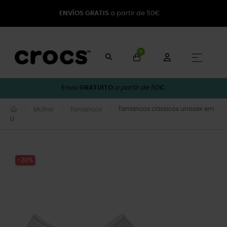
ENVÍOS GRATIS
a partir de 50€
0
Toggle
☰
Envio
GRATUITO
a partir de 50€.
Tamancos clássicos unissex em
Mulher
Tamancos
U
-20%