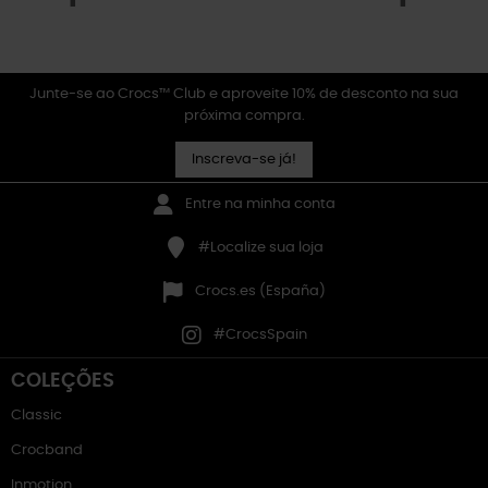
Junte-se ao Crocs™ Club e aproveite 10% de desconto na sua
próxima compra.
Inscreva-se já!
Entre na minha conta
#Localize sua loja
Crocs.es (España)
#CrocsSpain
COLEÇÕES
Classic
Crocband
Inmotion