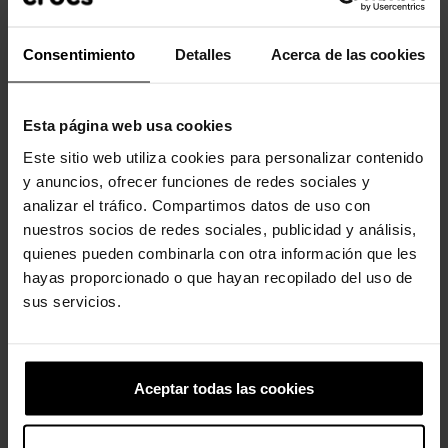
Desfrute de um ajuste personalizado, resistência à água e
ventilação para respirabilidade. O Crocs Classic é o calçado
perfeito para qualquer ocasião. Totalmente moldado com
Consentimiento
Detalles
Acerca de las cookies
material Croslite™.
Incrivelmente leve e superdivertido para os seus pés.
Esta página web usa cookies
Perfeito para a água e flutuante, pesa apenas alguns gramas.
Este sitio web utiliza cookies para personalizar contenido
Os orifícios de ventilação proporcionam respirabilidade
y anuncios, ofrecer funciones de redes sociales y
enquanto absorvem água e sujeira.
analizar el tráfico. Compartimos datos de uso con
Fácil de limpar e rápido de secar.
nuestros socios de redes sociales, publicidad y análisis,
quienes pueden combinarla con otra información que les
A tira traseira giratória permite um ajuste mais preciso.
hayas proporcionado o que hayan recopilado del uso de
Personalizável com Jibbitz™.
sus servicios.
O icônico Crocs Comfort™. Leve. Flexível. Conforto de todos os
ângulos.
Aceptar todas las cookies
Clientes que compraram este