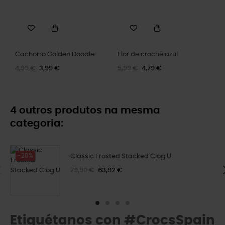
Cachorro Golden Doodle
Flor de crochê azul
4,99 €
3,99 €
5,99 €
4,79 €
4 outros produtos na mesma
categoria:
-20%
Classic Frosted Stacked Clog U
79,90 €
63,92 €
Etiquétanos con #CrocsSpain