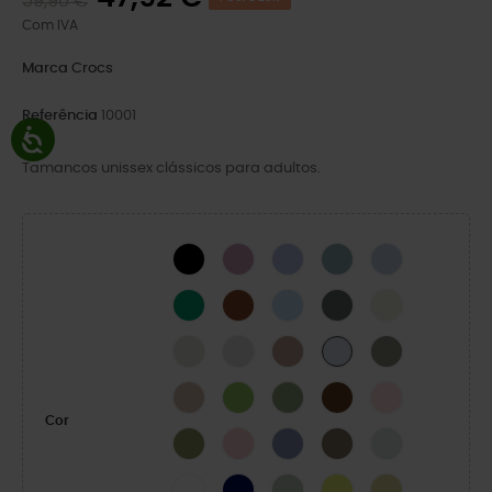
59,90 €
Com IVA
Marca
Crocs
Referência
10001
Tamancos unissex clássicos para adultos.
BLACK
Hydrangea
Mystic Purple
Pond
Blue Calcite
Green Ivy
Cognac
Blue Frost
Cinza Ardósia
Osso
LINEN
Atmosphere
Bandana
Elephant
Dreamscape
Quartz
Kiwi
Moss-X
Coffee
Pink Milk
Cor
Exército Verde
Powder Pink
Blue Haze
Taupe
Mint Tint
WHITE
NAVY
SHITAKE
Acidity
Yellow Light