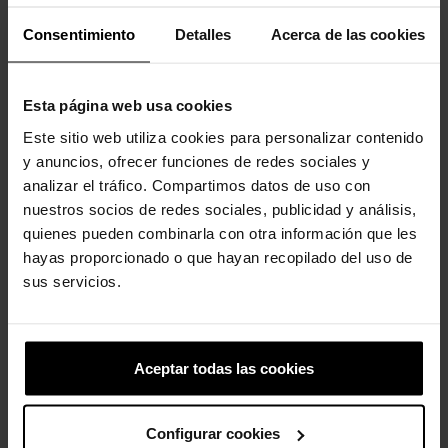
produto também compraram:
Consentimiento
Detalles
Acerca de las cookies
-20%
-20%
Esta página web usa cookies
Este sitio web utiliza cookies para personalizar contenido
y anuncios, ofrecer funciones de redes sociales y
analizar el tráfico. Compartimos datos de uso con
nuestros socios de redes sociales, publicidad y análisis,
quienes pueden combinarla con otra información que les
Abacate brilhante
Os Smurfs Smurfette
hayas proporcionado o que hayan recopilado del uso de
4,99 €
3,99 €
4,99 €
3,99 €
sus servicios.
-20%
-20%
Aceptar todas las cookies
Configurar cookies