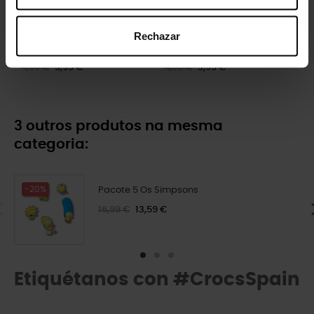
Rechazar
Os Simpsons Homer
Rosto do Ursinho Pooh
4,99 €
3,99 €
4,99 €
3,99 €
3 outros produtos na mesma
categoria:
-20%
Pacote 5 Os Simpsons
16,99 €
13,59 €
Etiquétanos con #CrocsSpain