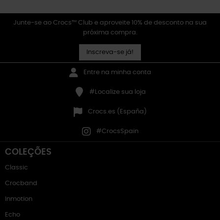
Junte-se ao Crocs™ Club e aproveite 10% de desconto na sua
próxima compra.
Inscreva-se já!
Entre na minha conta
#Localize sua loja
Crocs.es (España)
#CrocsSpain
COLEÇÕES
Classic
Crocband
Inmotion
Echo