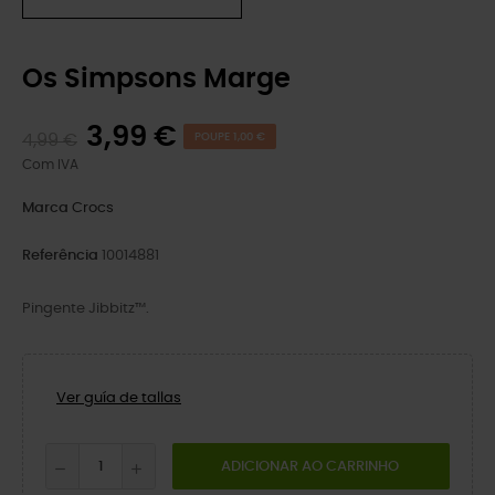
Os Simpsons Marge
3,99 €
4,99 €
POUPE 1,00 €
Com IVA
Marca
Crocs
Referência
10014881
Pingente Jibbitz™.
Ver guía de tallas
ADICIONAR AO CARRINHO