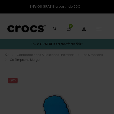
ENVÍOS GRATIS
a partir de 50€
0
Toggle
☰
Envio
GRATUITO
a partir de 50€.
Colaboraciones & Ediciones Limitadas
Los Simpsons
Os Simpsons Marge
-20%