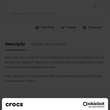
ÚLTIMOS ARTIGOS EM STOCK
Partilhar
Tweet
Pinterest
Descrição
Dados do produto
Adicione um toque de personalidade aos seus sapatos com os
pingentes Jibbitz®. Eles são o complemento perfeito para seus
tamancos e sandálias favoritos.
Eles não são um brinquedo. Não recomendado para crianças
menores de 3 anos.
Clientes que compraram este