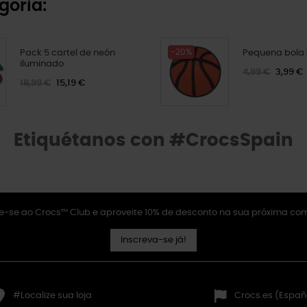
goria:
-20%
Pack 5 cartel de neón
Pequena bola
iluminado
4,99 €
3,99 €
18,99 €
15,19 €
Etiquétanos con #CrocsSpain
e-se ao Crocs™ Club e aproveite 10% de desconto na sua próxima co
Inscreva-se já!
#Localize sua loja
Crocs.es (Españ