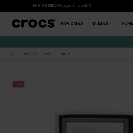
ENVÍOS GRATIS
a partir de 50€
NOVIDADES
MULHER
HOM
Letra Z
Jibbitz™ - Pines
-20%