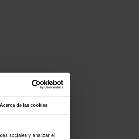
s e sandálias favoritos.
Acerca de las cookies
des sociales y analizar el
-20%