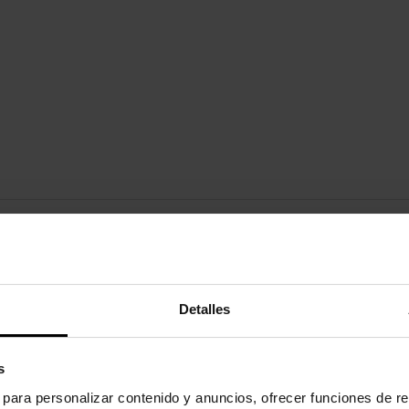
ngentes Jibbitz™. Eles são o complemento perfeito para seus tamanco
nores de 3 anos.
Detalles
uto também compraram:
s
s para personalizar contenido y anuncios, ofrecer funciones de re
-20%