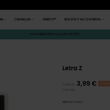
EM
CRIANÇAS
JIBBITZ™
BOLSOS Y ACCESORIOS
Envio
GRATUITO
a partir de 50€.
Letra Z
3,99 €
4,99 €
POUPE 1
Com IVA
Marca
Crocs