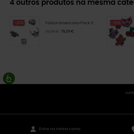
4 outros produtos na mesma cate
-20%
-20%
Fútbol americano Pack 5
18,99 €
15,19 €
Junt
Entre na minha conta