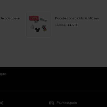
-20%
 de basquete
Pacote com 5 calças Mickey
16,99 €
13,59 €
mpra.
a)
#CrocsSpain