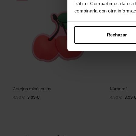
tráfico. Compartimos datos d
combinarla con otra informac
Rechazar
Cerejas minúsculas
Número 1
4,99 €
3,99 €
4,99 €
3,99 