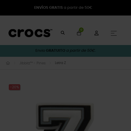
ENVÍOS GRATIS
a partir de 50€
0
Toggle
☰
Envio
GRATUITO
a partir de 50€.
Letra Z
Jibbitz™ - Pines
-20%