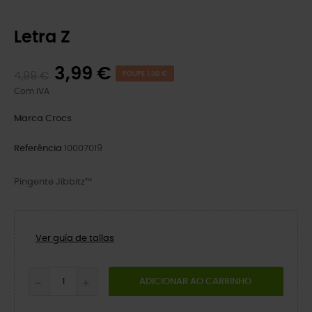
Letra Z
3,99 €
4,99 €
POUPE 1,00 €
Com IVA
Marca
Crocs
Referência
10007019
Pingente Jibbitz™.
Ver guía de tallas
ADICIONAR AO CARRINHO