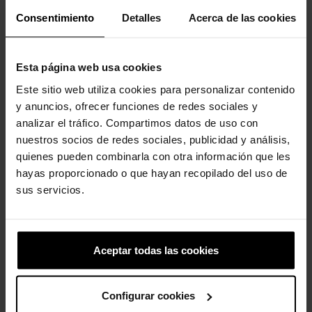
Consentimiento
Detalles
Acerca de las cookies
-20%
-20%
Esta página web usa cookies
Este sitio web utiliza cookies para personalizar contenido
y anuncios, ofrecer funciones de redes sociales y
analizar el tráfico. Compartimos datos de uso con
nuestros socios de redes sociales, publicidad y análisis,
Cerejas minúsculas
Número 1
quienes pueden combinarla con otra información que les
4,99 €
3,99 €
4,99 €
3,99 €
hayas proporcionado o que hayan recopilado del uso de
sus servicios.
-20%
-20%
Aceptar todas las cookies
Configurar cookies