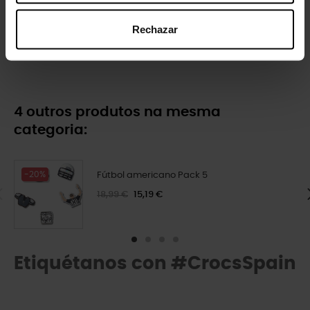
Rechazar
Lua crescente brilhando no...
Sandálias plataforma...
4,99 €
3,99 €
49,90 €
39,92 €
4 outros produtos na mesma
categoria:
-20%
Fútbol americano Pack 5
18,99 €
15,19 €
Etiquétanos con #CrocsSpain