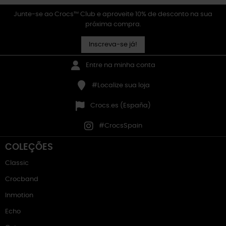
Junte-se ao Crocs™ Club e aproveite 10% de desconto na sua
próxima compra.
Inscreva-se já!
Entre na minha conta
#Localize sua loja
Crocs.es (España)
#CrocsSpain
COLEÇÕES
Classic
Crocband
Inmotion
Echo