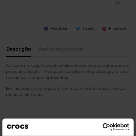
Partilhar
Tweet
Pinterest
Descrição
Dados do produto
Adicione um toque de personalidade aos seus sapatos com os
pingentes Jibbitz™. Eles são o complemento perfeito para seus
tamancos e sandálias favoritos.
Eles não são um brinquedo. Não recomendado para crianças
menores de 3 anos.
Clientes que compraram este
produto também compraram: