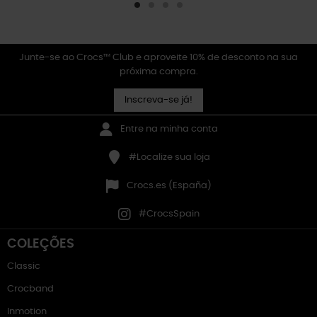
Junte-se ao Crocs™ Club e aproveite 10% de desconto na sua
próxima compra.
Inscreva-se já!
Entre na minha conta
#Localize sua loja
Crocs.es (España)
#CrocsSpain
COLEÇÕES
Classic
Crocband
Inmotion