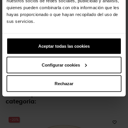
nuestros socios de redes sociales, publicidad y análisis,
quienes pueden combinarla con otra información que les
-20%
-20%
hayas proporcionado o que hayan recopilado del uso de
sus servicios.
Aceptar todas las cookies
Número 1
Fatia de pizza
Configurar cookies
4,99 €
3,99 €
4,99 €
3,99 €
Rechazar
4 outros produtos na mesma
categoria:
-20%