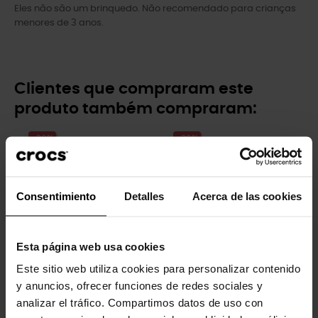
Eles não são um brinquedo. Não recomendado para crianças
menores de 3 anos.
Clientes que compraram este
produto também compraram:
-20%
-20%
Consentimiento
Detalles
Acerca de las cookies
Esta página web usa cookies
Este sitio web utiliza cookies para personalizar contenido
Letra V
Chama techno bling
y anuncios, ofrecer funciones de redes sociales y
4,99 €
3,99 €
5,99 €
4,79 €
analizar el tráfico. Compartimos datos de uso con