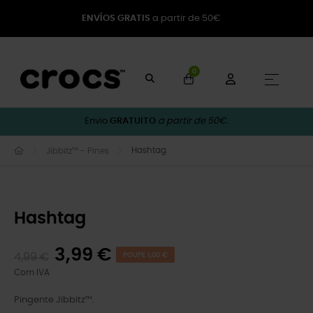
ENVÍOS GRATIS
a partir de 50€
0
Toggle
☰
Envio
GRATUITO
a partir de 50€.
Hashtag
Jibbitz™ - Pines
Hashtag
3,99 €
4,99 €
POUPE 1,00 €
Com IVA
Pingente Jibbitz™.