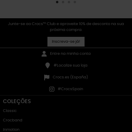
Junte-se ao Crocs™ Club e aproveite 10% de desconto na sua
próxima compra.
Inscreva-se já!
Entre na minha conta
#Localize sua loja
Crocs.es (España)
#CrocsSpain
COLEÇÕES
Classic
Crocband
Inmotion