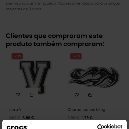
Eles não são um brinquedo. Não recomendado para crianças
menores de 3 anos.
Clientes que compraram este
produto também compraram:
-20%
-20%
Letra V
Chama techno bling
4,99 €
3,99 €
5,99 €
4,79 €