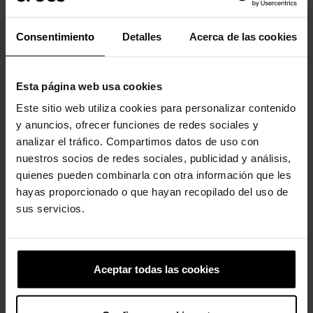
-20%
-20%
Consentimiento
Detalles
Acerca de las cookies
Esta página web usa cookies
Este sitio web utiliza cookies para personalizar contenido
y anuncios, ofrecer funciones de redes sociales y
analizar el tráfico. Compartimos datos de uso con
Número 1
Fatia de pizza
nuestros socios de redes sociales, publicidad y análisis,
4,99 €
3,99 €
4,99 €
3,99 €
quienes pueden combinarla con otra información que les
hayas proporcionado o que hayan recopilado del uso de
sus servicios.
4 outros produtos na mesma
categoria:
Aceptar todas las cookies
-20%