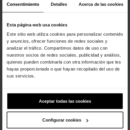
Consentimiento
Detalles
Acerca de las cookies
Esta página web usa cookies
Este sitio web utiliza cookies para personalizar contenido
y anuncios, ofrecer funciones de redes sociales y
Pacote 5 Cinderela
Polvo
analizar el tráfico. Compartimos datos de uso con
16,99 €
13,59 €
4,99 €
3,99 €
nuestros socios de redes sociales, publicidad y análisis,
quienes pueden combinarla con otra información que les
hayas proporcionado o que hayan recopilado del uso de
4 outros produtos na mesma
sus servicios.
categoria:
-20%
Aceptar todas las cookies
Configurar cookies