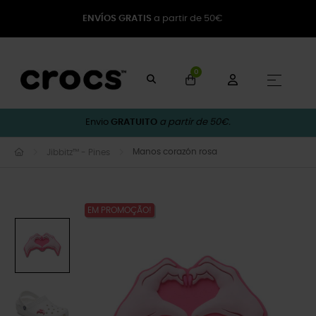
ENVÍOS GRATIS
a partir de 50€
0
Toggle
☰
Envio
GRATUITO
a partir de 50€.
Manos corazón rosa
Jibbitz™ - Pines
EM PROMOÇÃO!