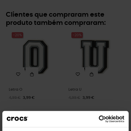
Clientes que compraram este
produto também compraram:
-20%
-20%
Letra O
Letra U
4,99 €
3,99 €
4,99 €
3,99 €
-20%
-20%