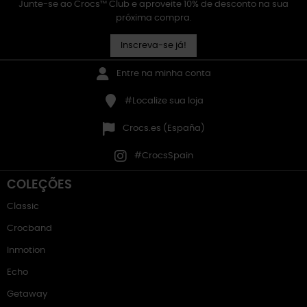
Junte-se ao Crocs™ Club e aproveite 10% de desconto na sua
próxima compra.
Inscreva-se já!
Entre na minha conta
#Localize sua loja
Crocs.es (España)
#CrocsSpain
COLEÇÕES
Classic
Crocband
Inmotion
Echo
Getaway