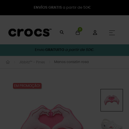
ENVÍOS GRATIS
a partir de 50€
0
Toggle
☰
Envio
GRATUITO
a partir de 50€.
Manos corazón rosa
Jibbitz™ - Pines
EM PROMOÇÃO!