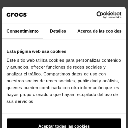
Letra O
Letra U
4,99 €
3,99 €
4,99 €
3,99 €
Consentimiento
Detalles
Acerca de las cookies
-20%
-20%
Esta página web usa cookies
Este sitio web utiliza cookies para personalizar contenido
y anuncios, ofrecer funciones de redes sociales y
analizar el tráfico. Compartimos datos de uso con
nuestros socios de redes sociales, publicidad y análisis,
quienes pueden combinarla con otra información que les
hayas proporcionado o que hayan recopilado del uso de
Pacote 5 Cinderela
Polvo
sus servicios.
16,99 €
13,59 €
4,99 €
3,99 €
4 outros produtos na mesma
Aceptar todas las cookies