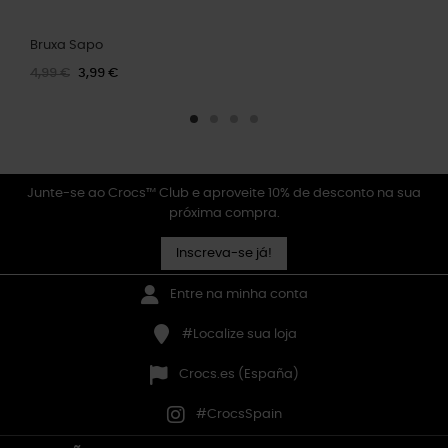
Bruxa Sapo
4,99 €
3,99 €
Junte-se ao Crocs™ Club e aproveite 10% de desconto na sua
próxima compra.
Inscreva-se já!
Entre na minha conta
#Localize sua loja
Crocs.es (España)
#CrocsSpain