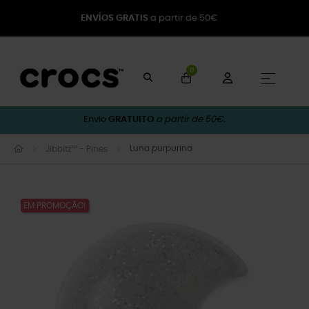
ENVÍOS GRATIS
a partir de 50€
0
Toggle
☰
Envio
GRATUITO
a partir de 50€.
Luna purpurina
Jibbitz™ - Pines
EM PROMOÇÃO!