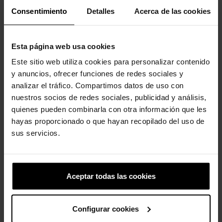
Consentimiento
Detalles
Acerca de las cookies
Esta página web usa cookies
Este sitio web utiliza cookies para personalizar contenido
y anuncios, ofrecer funciones de redes sociales y
Borboleta colorida
Letra dorada A
analizar el tráfico. Compartimos datos de uso con
5,99 €
5,99 €
4,79 €
nuestros socios de redes sociales, publicidad y análisis,
quienes pueden combinarla con otra información que les
hayas proporcionado o que hayan recopilado del uso de
sus servicios.
4 outros produtos na mesma
categoria:
Aceptar todas las cookies
-20%
Configurar cookies