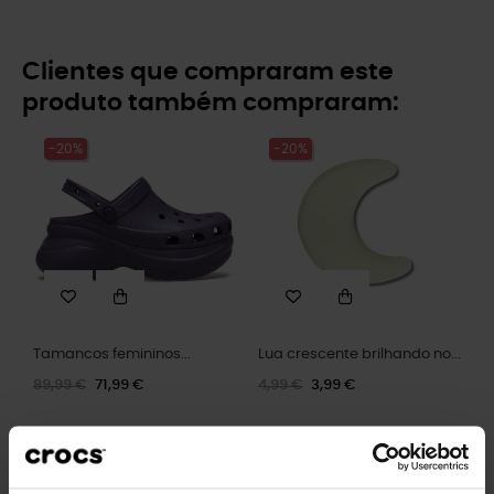
Clientes que compraram este
produto também compraram:
-20%
-20%
Tamancos femininos...
Lua crescente brilhando no...
89,99 €
71,99 €
4,99 €
3,99 €
-20%