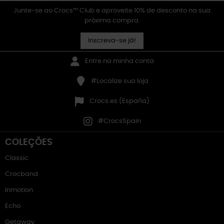
Junte-se ao Crocs™ Club e aproveite 10% de desconto na sua
próxima compra.
Inscreva-se já!
Entre na minha conta
#Localize sua loja
Crocs.es (España)
#CrocsSpain
COLEÇÕES
Classic
Crocband
Inmotion
Echo
Getaway