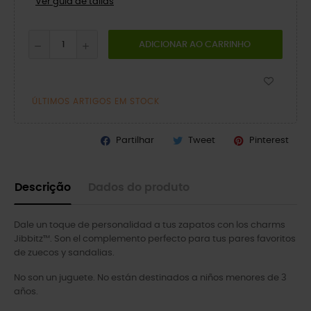
Ver guía de tallas
ADICIONAR AO CARRINHO
ÚLTIMOS ARTIGOS EM STOCK
Partilhar
Tweet
Pinterest
Descrição
Dados do produto
Dale un toque de personalidad a tus zapatos con los charms
Jibbitz™. Son el complemento perfecto para tus pares favoritos
de zuecos y sandalias.
No son un juguete. No están destinados a niños menores de 3
años.