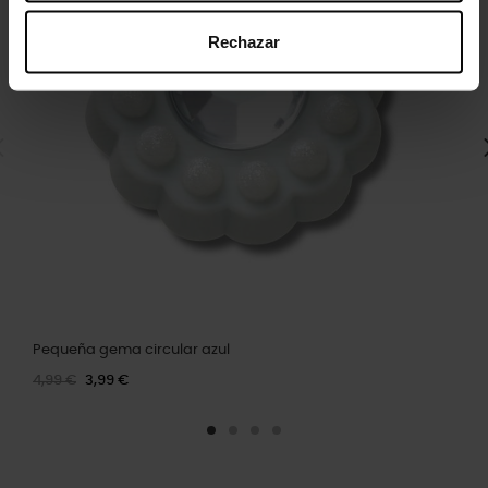
Rechazar
Pequeña gema circular azul
4,99 €
3,99 €