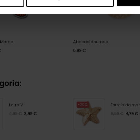
 Marge
Abacaxi dourado
€
5,99 €
goria:
-20%
Letra V
Estrela do ma
4,99 €
3,99 €
5,99 €
4,79 €