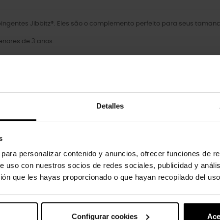
ngentes Jibbitz®. Eles são o complemento perfeito para seus tamanco
nores de 3 anos.
Detalles
uto também compraram:
s
s para personalizar contenido y anuncios, ofrecer funciones de re
e uso con nuestros socios de redes sociales, publicidad y análi
ión que les hayas proporcionado o que hayan recopilado del uso
Configurar cookies
Ace