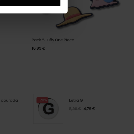
Pack 5 Luffy One Piece
16,99 €
-20%
r dourada
Letra G
5,99 €
4,79 €