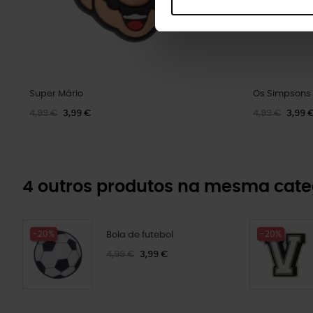
Super Mário
Os Simpsons
4,99 €
3,99 €
4,99 €
3,99 
4 outros produtos na mesma cate
-20%
-20%
Bola de futebol
4,99 €
3,99 €