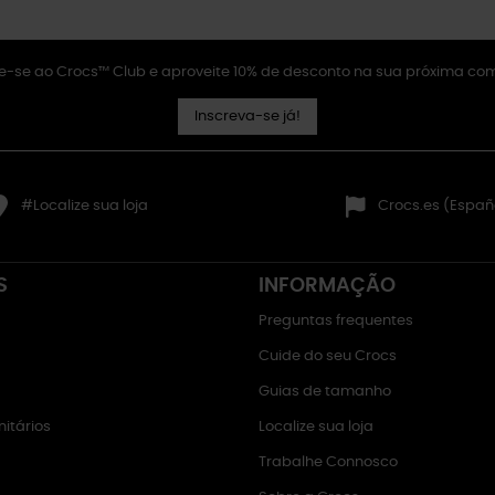
e-se ao Crocs™ Club e aproveite 10% de desconto na sua próxima co
Inscreva-se já!
#Localize sua loja
Crocs.es (Españ
S
INFORMAÇÃO
Preguntas frequentes
Cuide do seu Crocs
Guias de tamanho
itários
Localize sua loja
Trabalhe Connosco