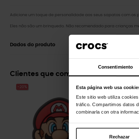
Adicione um toque de personalidade aos seus sapatos com os pi
Eles não são um brinquedo. Não recomendado para crianças me
Dados do produto
Consentimiento
Clientes que compraram este prod
Esta página web usa cookie
-20%
-20%
Este sitio web utiliza cookie
tráfico. Compartimos datos d
combinarla con otra informac
Rechazar