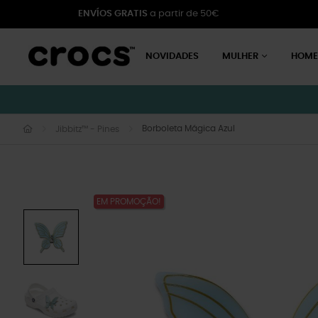
ENVÍOS GRATIS
a partir de 50€
NOVIDADES
MULHER
HOM
Borboleta Mágica Azul
Jibbitz™ - Pines
EM PROMOÇÃO!