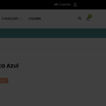
Mi Cuenta
0
COLEÇOES
COLABS
ca Azul
,20 €