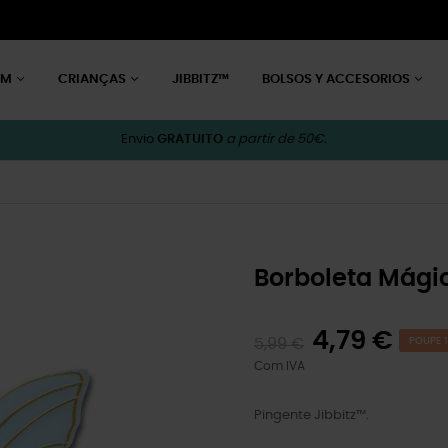
EM
CRIANÇAS
JIBBITZ™
BOLSOS Y ACCESORIOS
Envio
GRATUITO
a partir de 50€.
Borboleta Mági
4,79 €
5,99 €
POUPE 1
Com IVA
Pingente Jibbitz™.