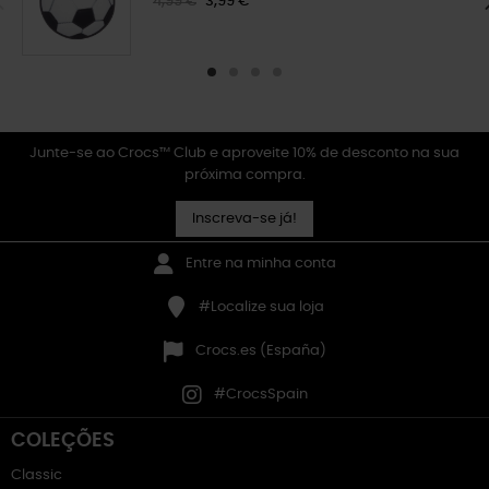
4,99 €
3,99 €
Junte-se ao Crocs™ Club e aproveite 10% de desconto na sua
próxima compra.
Inscreva-se já!
Entre na minha conta
#Localize sua loja
Crocs.es (España)
#CrocsSpain
COLEÇÕES
Classic