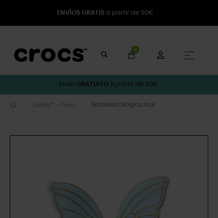
ENVÍOS GRATIS
a partir de 50€
0
Toggle
☰
Envio
GRATUITO
a partir de 50€.
Borboleta Mágica Azul
Jibbitz™ - Pines