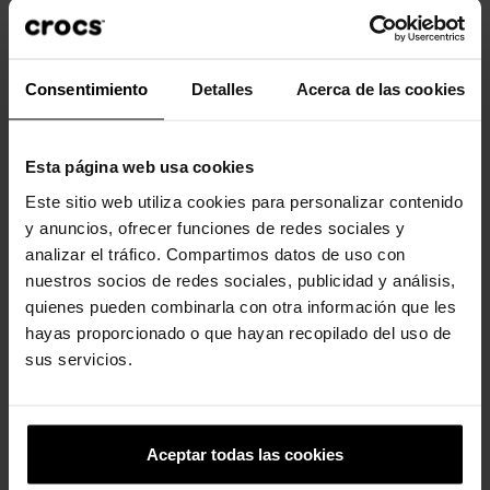
Eles não são um brinquedo. Não recomendado para crianças
menores de 3 anos.
Consentimiento
Detalles
Acerca de las cookies
Clientes que compraram este
produto também compraram:
Esta página web usa cookies
Este sitio web utiliza cookies para personalizar contenido
-20%
-20%
y anuncios, ofrecer funciones de redes sociales y
analizar el tráfico. Compartimos datos de uso con
nuestros socios de redes sociales, publicidad y análisis,
quienes pueden combinarla con otra información que les
hayas proporcionado o que hayan recopilado del uso de
sus servicios.
Super Mário
Os Simpsons Marge
4,99 €
3,99 €
4,99 €
3,99 €
Aceptar todas las cookies