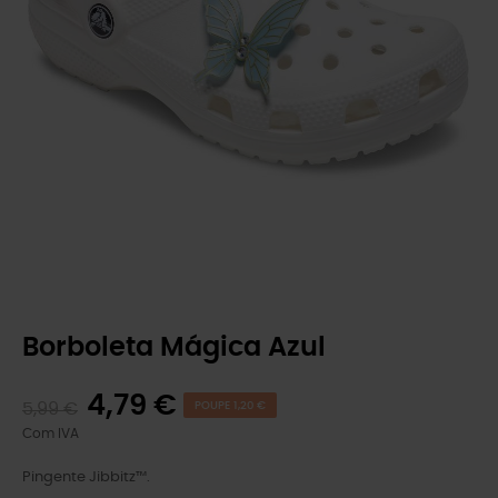
Borboleta Mágica Azul
4,79 €
5,99 €
POUPE 1,20 €
Com IVA
Pingente Jibbitz™.