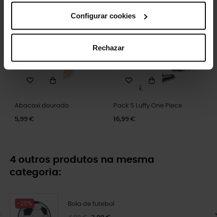
Configurar cookies
Rechazar
Abacaxi dourado
Pack 5 Luffy One Piece
5,99 €
16,99 €
4 outros produtos na mesma
categoria:
-20%
Bola de futebol