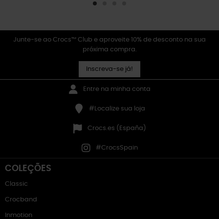
Junte-se ao Crocs™ Club e aproveite 10% de desconto na sua
próxima compra.
Inscreva-se já!
Entre na minha conta
#Localize sua loja
Crocs.es (España)
#CrocsSpain
COLEÇÕES
Classic
Crocband
Inmotion