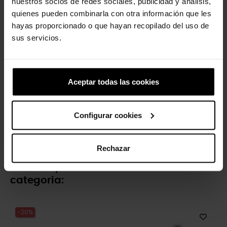
nuestros socios de redes sociales, publicidad y análisis,
quienes pueden combinarla con otra información que les
-20%
-20%
hayas proporcionado o que hayan recopilado del uso de
sus servicios.
Aceptar todas las cookies
Pokémon Ander
Bailarinas clássicas Mary...
Configurar cookies
4,99 €
3,99 €
49,90 €
39,92 €
Rechazar
4 outros produtos na mesma
categoria:
-20%