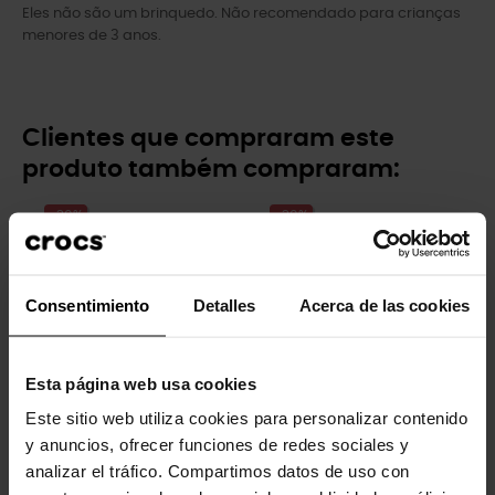
Eles não são um brinquedo. Não recomendado para crianças
menores de 3 anos.
Clientes que compraram este
produto também compraram:
-20%
-20%
Consentimiento
Detalles
Acerca de las cookies
Esta página web usa cookies
Este sitio web utiliza cookies para personalizar contenido
Fatia de pizza meu coração
Fatia de pizza
y anuncios, ofrecer funciones de redes sociales y
4,99 €
3,99 €
4,99 €
3,99 €
analizar el tráfico. Compartimos datos de uso con