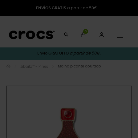
ENVÍOS GRATIS
a partir de 50€
0
Toggle
☰
Envio
GRATUITO
a partir de 50€.
Molho picante dourado
Jibbitz™ - Pines