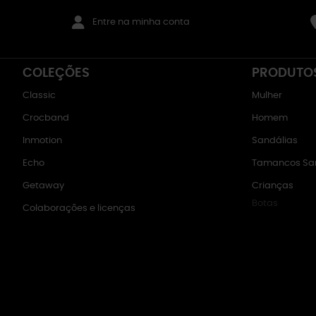
Entre na minha conta
COLEÇÕES
PRODUTO
Classic
Mulher
Crocband
Homem
Inmotion
Sandálias
Echo
Tamancos San
Getaway
Crianças
Botas
Colaborações e licenças