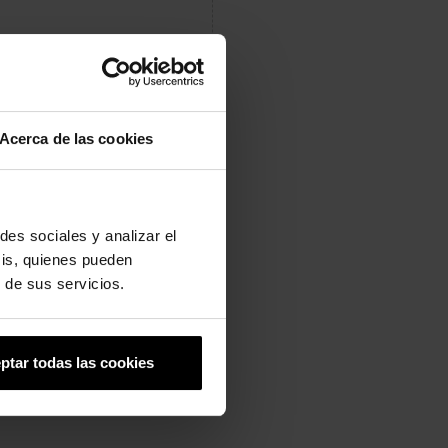
Acerca de las cookies
ar
Tweet
Pinterest
des sociales y analizar el
sis, quienes pueden
 de sus servicios.
ento perfeito para seus
ptar todas las cookies