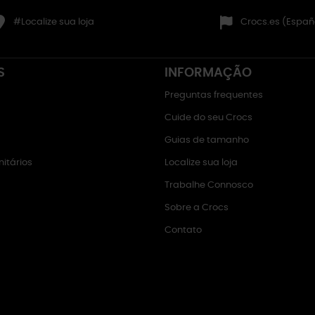
#Localize sua loja
Crocs.es (Españ
S
INFORMAÇÃO
Preguntas frequentes
Cuide do seu Crocs
Guias de tamanho
itários
Localize sua loja
Trabalhe Connosco
Sobre a Crocs
Contato