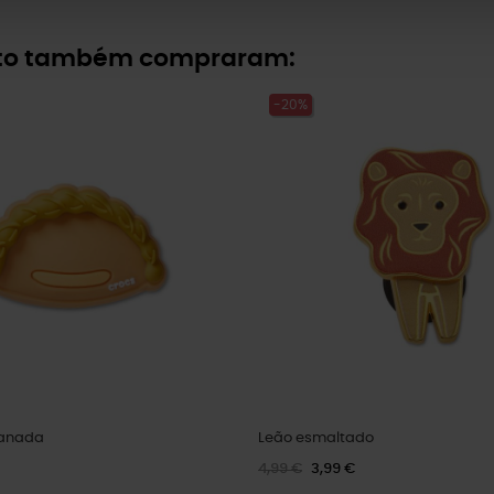
uto também compraram:
-20%
anada
Leão esmaltado
4,99 €
3,99 €