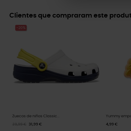
Clientes que compraram este prod
-20%
Zuecos de niños Classic...
Yummy emp
39,99 €
31,99 €
4,99 €