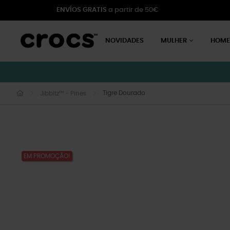
ENVÍOS GRATIS
a partir de 50€
NOVIDADES
MULHER
HOM
Tigre Dourado
Jibbitz™ - Pines
EM PROMOÇÃO!