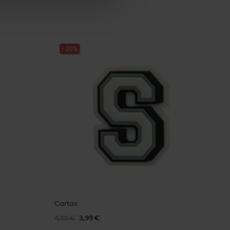
-20%
Cartas
4,99 €
3,99 €