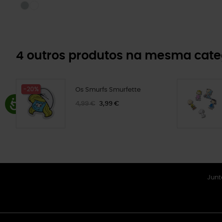
4 outros produtos na mesma cate
-20%
Os Smurfs Smurfette
4,99 €
3,99 €
Junt