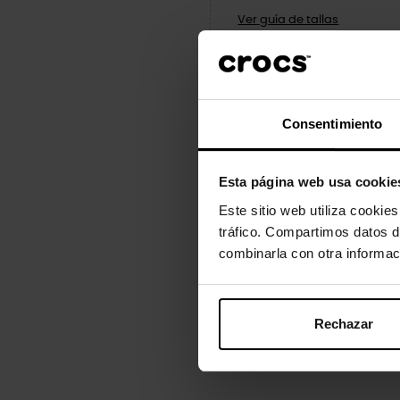
Ver guía de tallas
Consentimiento
Esta página web usa cookie
Este sitio web utiliza cookie
Descrição
Dados do 
tráfico. Compartimos datos d
combinarla con otra informac
Adicione um toque de personalid
tamancos e sandálias favoritos.
Eles não são um brinquedo. Não
Rechazar