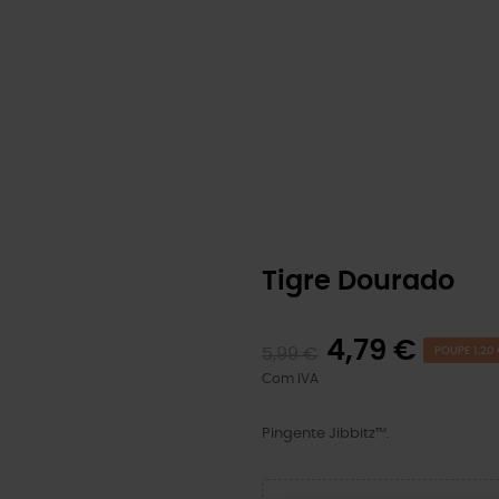
Tigre Dourado
4,79 €
5,99 €
POUPE 1,20
Com IVA
Pingente Jibbitz™.