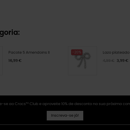
goria:
-20%
Pacote 5 Amendoins II
Lazo plateado
16,99 €
4,99 €
3,99 €
e-se ao Crocs™ Club e aproveite 10% de desconto na sua próxima co
Inscreva-se já!