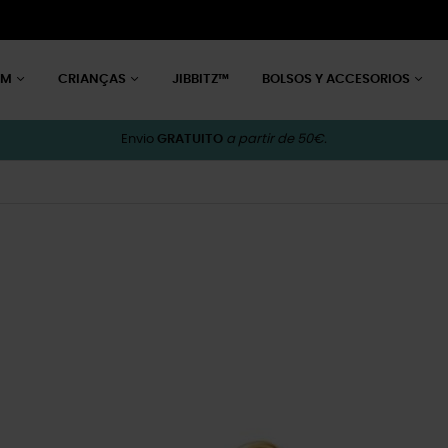
EM
CRIANÇAS
JIBBITZ™
BOLSOS Y ACCESORIOS
Envio
GRATUITO
a partir de 50€.