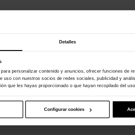
ADICIONAR AO CARRINHO
Detalles
Partilh
s
s para personalizar contenido y anuncios, ofrecer funciones de re
produto
e uso con nuestros socios de redes sociales, publicidad y análi
ión que les hayas proporcionado o que hayan recopilado del uso
ade aos seus sapatos com os pingentes Jibbitz™. Eles são o complem
 recomendado para crianças menores de 3 anos.
Configurar cookies
Ace