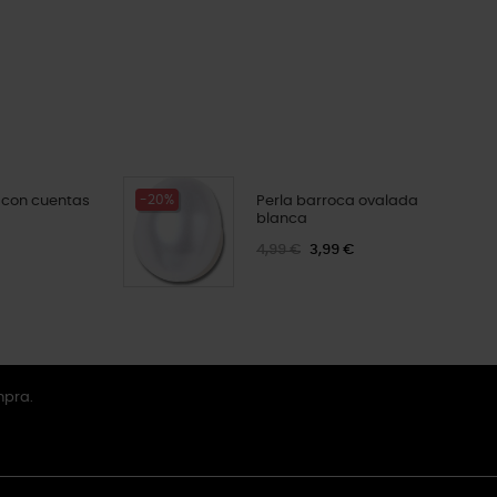
-20%
 con cuentas
Perla barroca ovalada
blanca
4,99 €
3,99 €
mpra.