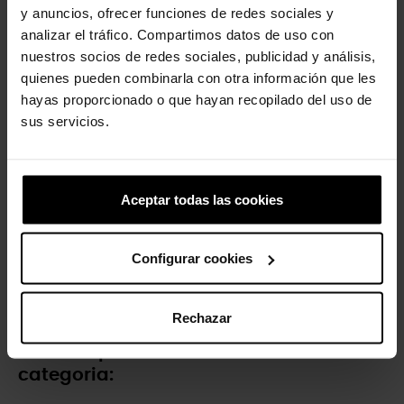
y anuncios, ofrecer funciones de redes sociales y
39,99 €
31,99 €
4,99 €
analizar el tráfico. Compartimos datos de uso con
nuestros socios de redes sociales, publicidad y análisis,
quienes pueden combinarla con otra información que les
-20%
-20%
hayas proporcionado o que hayan recopilado del uso de
sus servicios.
Aceptar todas las cookies
Leão esmaltado
Cartas
Configurar cookies
4,99 €
3,99 €
4,99 €
3,99 €
Rechazar
4 outros produtos na mesma
categoria: