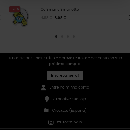
-20%
Os Smurfs Smurfette
4,99 €
3,99 €
Junte-se ao Crocs™ Club e aproveite 10% de desconto na sua
próxima compra.
Inscreva-se já!
Entre na minha conta
#Localize sua loja
Crocs.es (España)
#CrocsSpain