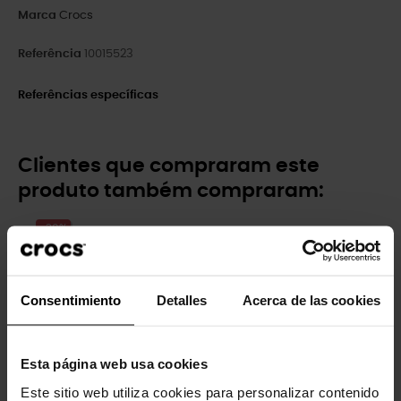
Marca
Crocs
Referência
10015523
Referências específicas
Clientes que compraram este
produto também compraram:
-20%
Consentimiento
Detalles
Acerca de las cookies
Esta página web usa cookies
Este sitio web utiliza cookies para personalizar contenido
Zuecos de niños Classic...
Yummy empanada