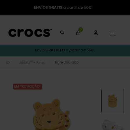
ENVÍOS GRATIS
a partir de 50€
0
Toggle
☰
Envio
GRATUITO
a partir de 50€.
Tigre Dourado
Jibbitz™ - Pines
EM PROMOÇÃO!