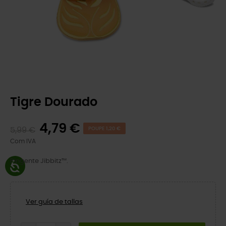
Tigre Dourado
4,79 €
5,99 €
POUPE 1,20 €
Com IVA
Pingente Jibbitz™.
Ver guía de tallas