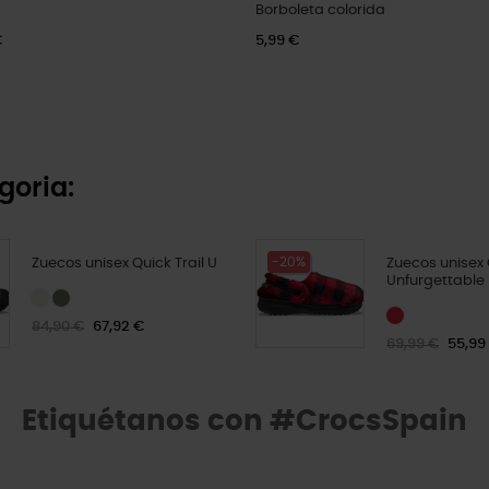
Borboleta colorida
€
5,99 €
goria:
-20%
Zuecos unisex Quick Trail U
Zuecos unisex 
Unfurgettable 
84,90 €
67,92 €
69,99 €
55,99
Etiquétanos con #CrocsSpain