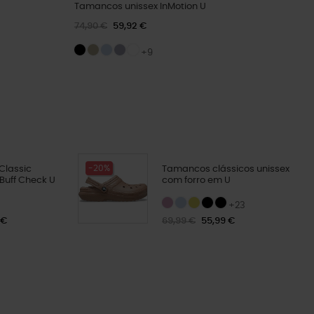
Tamancos unissex InMotion U
74,90 €
59,92 €
+9
-20%
Classic
Tamancos clássicos unissex
Buff Check U
com forro em U
+23
 €
69,99 €
55,99 €