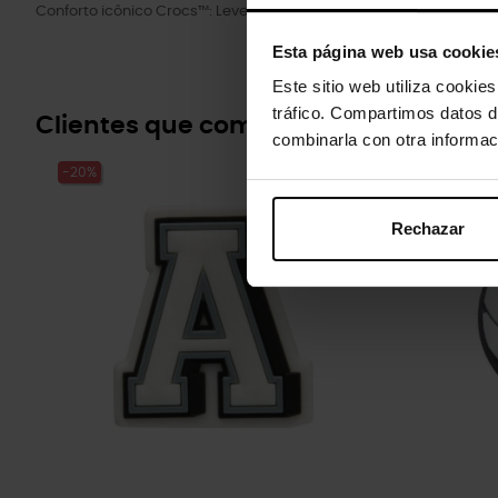
Conforto icônico Crocs™: Leve. Flexível. Conforto de 36 graus.
Esta página web usa cookie
Este sitio web utiliza cookie
tráfico. Compartimos datos d
Clientes que compraram este prod
combinarla con otra informac
-20%
-20%
Rechazar