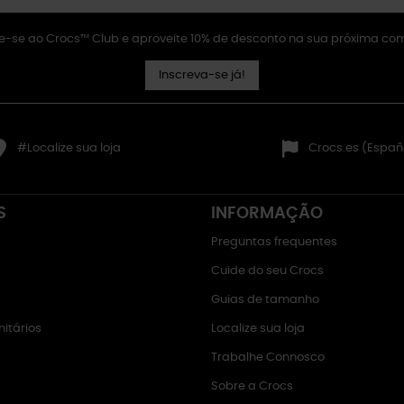
e-se ao Crocs™ Club e aproveite 10% de desconto na sua próxima co
Inscreva-se já!
#Localize sua loja
Crocs.es (Españ
S
INFORMAÇÃO
Preguntas frequentes
Cuide do seu Crocs
Guias de tamanho
itários
Localize sua loja
Trabalhe Connosco
Sobre a Crocs