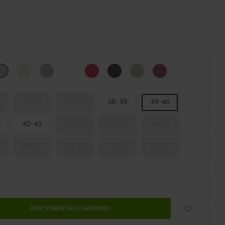
CK
Osso
Quartz
WHITE
Dragon Fruit
DARK IRIS/MULTI
Meteor
Lunar Dusk
Frosted Grape
36-37
37-38
38-39
39-40
42-43
43-44
45-46
46-47
49-50
50-51
51-52
52-53
ADICIONAR AO CARRINHO