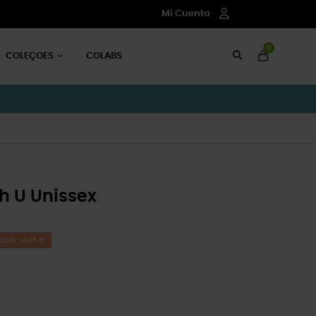
Mi Cuenta
0
COLEÇOES
COLABS
 U Unissex
OUPE 34,05 €