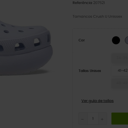
Referência
207521
Tamancos Crush U Unissex
BLA
Cor
34-35
41-42
Tallas Unisex
48-49
Ver guía de tallas