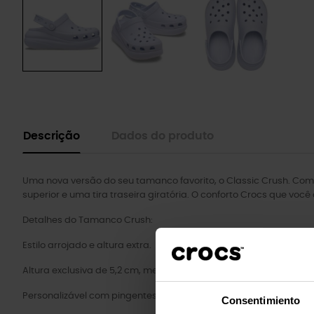
Descrição
Dados do produto
Uma nova versão do seu tamanco favorito, o Classic Crush. Com 
superior e uma tira traseira giratória. O conforto Crocs que você
Detalhes do Tamanco Crush:
Estilo arrojado e altura extra.
Altura exclusiva de 5,2 cm, medida do chão ao calcanhar.
Personalizável com pingentes Jibbitz™.
Consentimiento