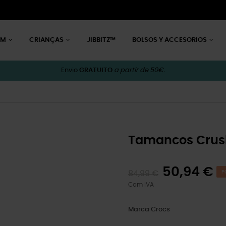
EM
CRIANÇAS
JIBBITZ™
BOLSOS Y ACCESORIOS
Envio
GRATUITO
a partir de 50€.
Tamancos Crush
50,94 €
84,99 €
P
Com IVA
Marca
Crocs