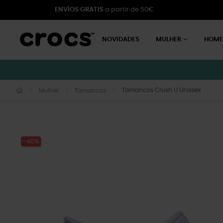
ENVÍOS GRATIS
a partir de 50€
NOVIDADES
MULHER
HOM
Tamancos Crush U Unissex
Mulher
Tamancos
-40%