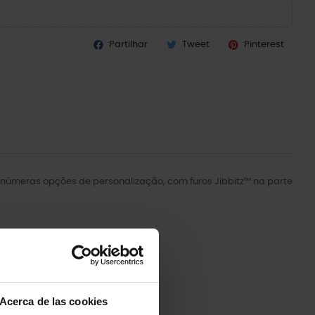
Partilhar
Tweet
Pinterest
 inúmeras opções de personalização, com furos Jibbitz™ na parte
Acerca de las cookies