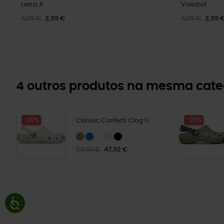
Letra A
Voleibol
4,99 €
3,99 €
4,99 €
3,99 
4 outros produtos na mesma cate
-20%
-20%
Classic Confetti Clog U
59,90 €
47,92 €