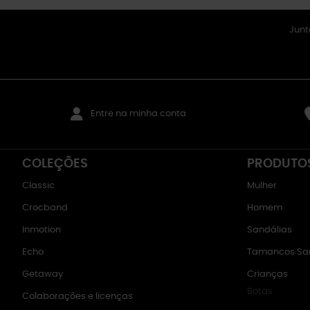
Junt
Entre na minha conta
COLEÇÕES
PRODUTO
Classic
Mulher
Crocband
Homem
Inmotion
Sandálias
Echo
Tamancos San
Getaway
Crianças
Botas
Colaborações e licenças