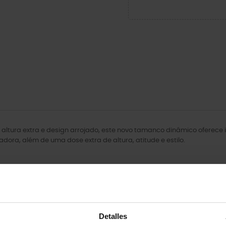
altura extra e design arrojado, este novo tamanco dinâmico oferece
 adora, além de uma dose extra de altura, atitude e estilo.
Detalles