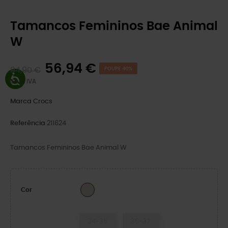
Tamancos Femininos Bae Animal
W
56,94 €
94,90 €
POUPE 40%
Com IVA
Marca
Crocs
Referência
211624
Tamancos Femininos Bae Animal W
Frappé/Snake
Cor
34-35
36-37