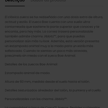
Descrição
Dados do produto
El clásico zueco se ha rediseñado con una dosis extra de altura,
actitud y estilo. El zueco Bae cuenta con una suela ultra
contorneada que sostiene la parte superior que conoces y te
encanta, pero hay más. La correa trasera personalizable
también admite charms Jibbitz™, para que puedas
personalizar aún más tu look. Además, esta versión presenta
un estampado animal muy a la moda para un estilo más
sofisticado. Cuando te sientas un poco más atrevida,
presúmelo sin miedo con el zueco Bae Animal.
Detalles de los zuecos Bae Animal:
Estampado animal de moda.
Altura de 60 mm, medida desde el suelo hasta el talón.
Detalles texturizados alrededor del talón, la puntera y el cuello.
Personalizables con los charms Jibbitz™.
La comodidad icónica de Crocs™: ligeros, flexibles y cómodos