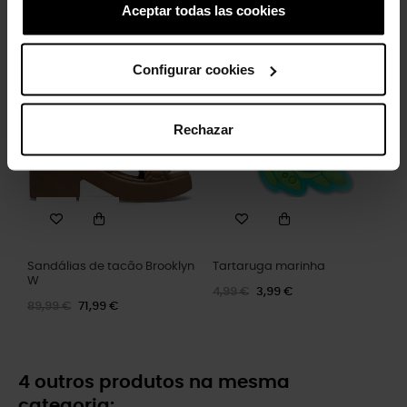
Oso plateado indie
Aceptar todas las cookies
Picos de mão de pedra
4,99 €
3,99 €
5,99 €
4,79 €
Configurar cookies
-20%
-20%
Rechazar
Sandálias de tacão Brooklyn
Tartaruga marinha
W
4,99 €
3,99 €
89,99 €
71,99 €
4 outros produtos na mesma
categoria: