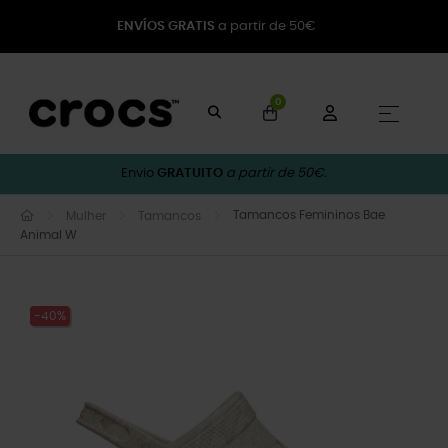
ENVÍOS GRATIS
a partir de 50€
0
Toggle
☰
Envio
GRATUITO
a partir de 50€.
Tamancos Femininos Bae
Mulher
Tamancos
Animal W
-40%