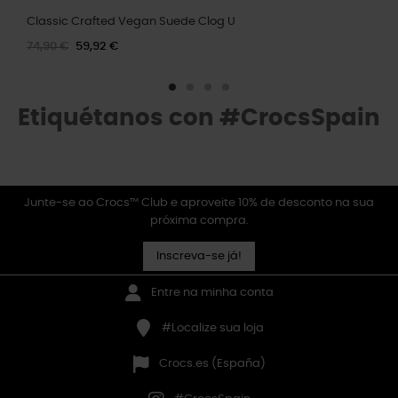
Classic Crafted Vegan Suede Clog U
74,90 €
59,92 €
Etiquétanos con #CrocsSpain
Junte-se ao Crocs™ Club e aproveite 10% de desconto na sua
próxima compra.
Inscreva-se já!
Entre na minha conta
#Localize sua loja
Crocs.es (España)