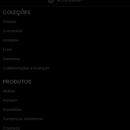
#CrocsSpain
COLEÇÕES
Classic
Crocband
Inmotion
Echo
Getaway
Colaborações e licenças
PRODUTOS
Mulher
Homem
Sandálias
Tamancos Sanitários
Crianças